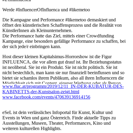
Werde #InfluencerOfInfluenca und #likemetoo
Die Kampagne und Performance #likemetoo demaskiert und
öffnet den künstlerischen Schaffensprozess und die Realität von
KünstlerInnen als Kleinunternehmen.
Die Performance hatte das Ziel, mittels einer Crowdfunding
Kampange, eine besonders gefällige Performance zu schaffen, bei
der sich jede/r einbringen kann.
Host dieser kleinen Kapitalsimus-Horrorshow ist die Figur
INFLUENCA, die vor allem gut drauf ist. Ihr Beziehungsstatus
ist neoliberal. Sie ist ein Produkt. Sie ist nicht politisch. Sie ist
nicht bestechlich, man kann sie nur finanziell beeinflussen und so
bietet sie schamlos ihrem Publikum, also all ihren Influencern die
Möglichkeit sich mit Content, eigener Werbung oder als Person
www.fluc.at/programm/2019/12/11_IN-DER-KUBATUR-DES-
bzw. KünstlerIn in die Performance mittels einer Kampagne zu
KABINETTS-der-Kunstsalon-zeigt.html
platzieren.
www.facebook.com/events/470639136914156
Als Retro-Virus hackt sie sich durch soziale Netzwerke, analoge
Räume und Bühnen. Wird sie gelöscht, taucht sie mutiert wieder
eSeL ist dein verlässliches Infoportal für Kunst, Kultur und
wo anders auf. Im Moment lebt sie als @realinfluenca
Events in Wien und ganz Österreich. Finde aktuelle Tipps zu
hauptsächlich auf INSTAGRAM.
Ausstellungen, Museen, Theater, Performances, Kino und
weiteren kulturellen Highlights.
Influenca JETZT.jpg