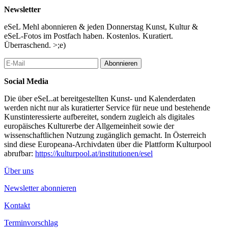
Newsletter
#CharityChristmas Special!
-> 3 Personen bekommen bei der WienPremiere der Show FAME
eSeL Mehl abonnieren & jeden Donnerstag Kunst, Kultur &
FOR FREE! Nutze die Bühne um dich und dein Projekt zu
eSeL-Fotos im Postfach haben. Kostenlos. Kuratiert.
bewerben!
Überraschend. >;e)
-> Eine LogoBestattung auf dem #LogoCemetery (Normal-Preis
€ 66,66)
Abonnieren
Reihe dich ein in die prominente Liste der Logo-BestatterInnen:
Logo 1/66: KundIn: Internet; Logo: FPÖ
Social Media
Logo 2/66: KundIn: Theater Rampe; Logo: Stadt der Frauen
Logo 3/66: KundIn: Jos Diegel; Logo: Deutscher
Die über eSeL.at bereitgestellten Kunst- und Kalenderdaten
Verfassungsschutz
werden nicht nur als kuratierter Service für neue und bestehende
Logo 4/66: KundIn: Hans Ruder; Logo: FocusReha
Kunstinteressierte aufbereitet, sondern zugleich als digitales
Logo 5/66: KundIn: KÖR Tirol; Logo: KÖR Tirol
europäisches Kulturerbe der Allgemeinheit sowie der
Logo 6/66: KundIn: Kunsthaus Graz; Logo: altes Kunsthaus
wissenschaftlichen Nutzung zugänglich gemacht. In Österreich
Graz Logo
sind diese Europeana-Archivdaten über die Plattform Kulturpool
Die Dokumentationen werden auf Anfrage zugänglich gemacht
abrufbar:
https://kulturpool.at/institutionen/esel
und werden zu Kunst/ausgestellt
#KillYourIdolsNow #LogoBestattung am #PraterStern
Über uns
Sie möchten Abschied von dem Logo Ihrer Firma, einer
Institution oder eines Großkonzerns nehmen?
Newsletter abonnieren
Der @realinfluenca Logo Cemetery bietet Ihnen die Möglichkeit
in einem ehrenwerten Rahmen.
Kontakt
Im Angebot befinden sich alle gängigen Bestattungsarten im
Terminvorschlag