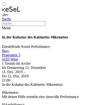
.dev
Suche
Menü
In der Kubatur des Kabinetts: #likemetoo
Darstellende Kunst
Performance
flucc
Praterstern 5
1020 Wien
1 Termin im Archiv
bis
Donnerstag
12. Dezember
11. Dez.
2019
-
Do
12. Dez.
2019
21:00
In der Kubatur des Kabinetts: #likemetoo
#likemetoo
Mit deiner Hilfe entsteht eine sinnvolle Performance
#IAmInfluenca