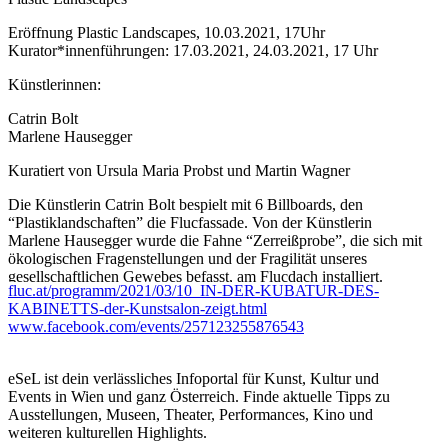
Eröffnung Plastic Landscapes, 10.03.2021, 17Uhr
Kurator*innenführungen: 17.03.2021, 24.03.2021, 17 Uhr
Künstlerinnen:
Catrin Bolt
Marlene Hausegger
Kuratiert von Ursula Maria Probst und Martin Wagner
Die Künstlerin Catrin Bolt bespielt mit 6 Billboards, den
“Plastiklandschaften” die Flucfassade. Von der Künstlerin
Marlene Hausegger wurde die Fahne “Zerreißprobe”, die sich mit
ökologischen Fragenstellungen und der Fragilität unseres
gesellschaftlichen Gewebes befasst, am Flucdach installiert.
fluc.at/programm/2021/03/10_IN-DER-KUBATUR-DES-
KABINETTS-der-Kunstsalon-zeigt.html
Ein Projekt des Kulturraumes Fluc im Rahmen der Foto Wien:
www.facebook.com/events/257123255876543
Die NASA veröffentlichte Bilder, die uns den Atem stocken
lassen. Von Plastik überzogene Landschaftszüge, aus Plastikmüll,
sich zu Kontinenten formierende Plastikinseln im Ozean, die
eSeL ist dein verlässliches Infoportal für Kunst, Kultur und
größer als Europa sind. Mittlerweile ist Plastik überall auf dem
Events in Wien und ganz Österreich. Finde aktuelle Tipps zu
Planeten zu finden: als riesiger Müllstrudel in den Meeren und als
Ausstellungen, Museen, Theater, Performances, Kino und
Mikroplastik in der Nahrungskette. 400 Millionen Tonnen Plastik
weiteren kulturellen Highlights.
werden jährlich produziert und bis zu 13 Millionen Tonnen