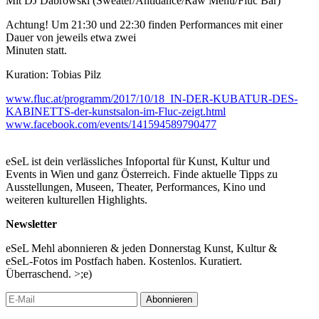
Mit DJ Dabrowski (Sweater/Antidance/Raw Menu/Fluc Bar)
Achtung! Um 21:30 und 22:30 finden Performances mit einer
Dauer von jeweils etwa zwei
Minuten statt.
Kuration: Tobias Pilz
www.fluc.at/programm/2017/10/18_IN-DER-KUBATUR-DES-
KABINETTS-der-kunstsalon-im-Fluc-zeigt.html
www.facebook.com/events/141594589790477
eSeL ist dein verlässliches Infoportal für Kunst, Kultur und
Events in Wien und ganz Österreich. Finde aktuelle Tipps zu
Ausstellungen, Museen, Theater, Performances, Kino und
weiteren kulturellen Highlights.
Newsletter
eSeL Mehl abonnieren & jeden Donnerstag Kunst, Kultur &
eSeL-Fotos im Postfach haben. Kostenlos. Kuratiert.
Überraschend. >;e)
Abonnieren