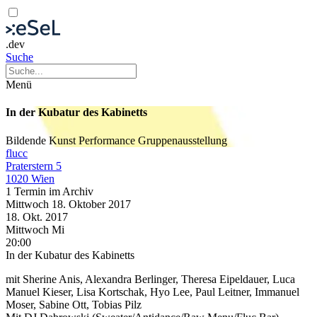
.dev
Suche
Menü
In der Kubatur des Kabinetts
Bildende Kunst
Performance
Gruppenausstellung
flucc
Praterstern 5
1020 Wien
1 Termin im Archiv
Mittwoch
18. Oktober
2017
18. Okt.
2017
Mittwoch
Mi
20:00
In der Kubatur des Kabinetts
mit Sherine Anis, Alexandra Berlinger, Theresa Eipeldauer, Luca
Manuel Kieser, Lisa Kortschak, Hyo Lee, Paul Leitner, Immanuel
Moser, Sabine Ott, Tobias Pilz