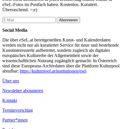
Neubearbeitung “IN ARBEIT IN ARBEIT, Die Neubearbeitung
eSeL-Fotos im Postfach haben. Kostenlos. Kuratiert.
von IN ARBEIT” im DAS OFF THEATER Wien uraufgeführt.
Überraschend. >;e)
Das 2013 gegründete E3 Ensemble ist eine freie Wiener
Abonnieren
Theatergruppe, die sich in ihren Arbeitsprozessen immer mit
gesellschaftspolitisch aktuellen Themen auseinandersetzt. Das
Social Media
Ensemble, verankert im zeitgenössischen Sprechtheater, erarbeitet
alle Stückentwicklungen kollektivistisch. Alle Texte sowie die
Die über eSeL.at bereitgestellten Kunst- und Kalenderdaten
musikalischen und choreographischen Elemente entstehen aus
werden nicht nur als kuratierter Service für neue und bestehende
den Mitwirkenden. Skurrile Körperkomik, schnell-sprech-
Kunstinteressierte aufbereitet, sondern zugleich als digitales
Dialoge, das Ausdehnen von absurden Momenten und die
europäisches Kulturerbe der Allgemeinheit sowie der
ironische Verdichtung des Scheiterns kennzeichnen die
wissenschaftlichen Nutzung zugänglich gemacht. In Österreich
künstlerische Ausdrucksweise des Ensembles.
sind diese Europeana-Archivdaten über die Plattform Kulturpool
abrufbar:
https://kulturpool.at/institutionen/esel
...Mehr lesen
Über uns
Newsletter abonnieren
Kontakt
Terminvorschlag
Partner*innen