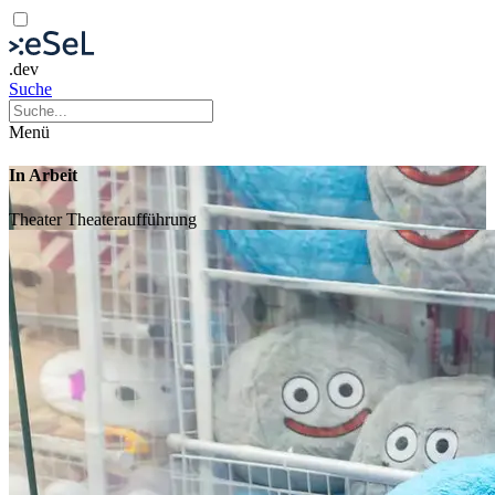
.dev
Suche
Menü
In Arbeit
Theater
Theateraufführung