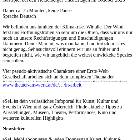
Dauer ca. 75 Minuten, keine Pause
Sprache Deutsch
Wir befinden uns inmitten der Klimakrise. Wir alle. Der Wind
fetzt uns Hoffnungsfrohen so sehr um die Ohren, dass wir uns nur
noch an unsere Rechtfertigungen und Entschuldigungen
klammern. Denn: Man tut, was man kann. Und trotzdem ist es
nicht genug. Sehnsuchtsvoll erinnern wir uns an früher und
begreifen nicht, wie wir angeblich die weitest entwickelte Spezies
sein sollen.
Vier pseudo-aktivistische Charaktere einer Erste-Welt-
Gesellschaft arbeiten sich an dem komplexen Thema der
Klimakrise ab. Was anfangs wie ein genussvoller Tanz mit dem
www.theater-am-werk.at/de/…/in-arbeit
Wind wirkt, entwickelt sich zum ohnmächtigen Kampf gegen
eine höhere Kraft. Dazu kreieren drei Musiker*innen mit E-Bass,
E-Gitarren und Effektgeräten einen sphärischen Klangteppich,
eSeL ist dein verlässliches Infoportal für Kunst, Kultur und
der sich durch die gesamte Performance zieht und die Grundlage
Events in Wien und ganz Österreich. Finde aktuelle Tipps zu
dieser poetischen Dystopie schafft.
Ausstellungen, Museen, Theater, Performances, Kino und
weiteren kulturellen Highlights.
IN ARBEIT wurde im Mai 2023 im DAS OFF THEATER an
sechs Spielterminen uraufgeführt und war im Juli 2023 beim
Newsletter
Festival Spectrum in Villach zum Gastspiel eingeladen. Im
September 2023 wurde an sechs weiteren Spielterminen die
eSeL Mehl abonnieren & jeden Donnerstag Kunst, Kultur &