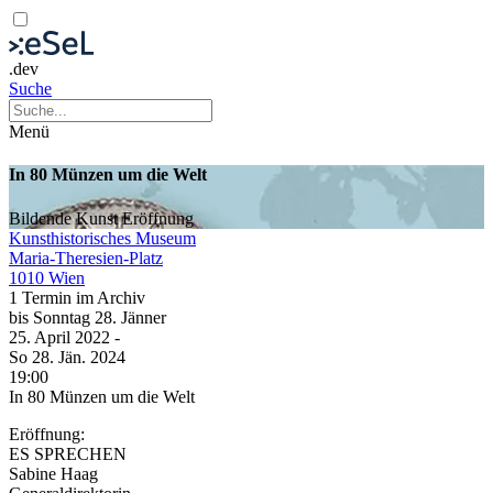
.dev
Suche
Menü
In 80 Münzen um die Welt
Bildende Kunst
Eröffnung
Kunsthistorisches Museum
Maria-Theresien-Platz
1010 Wien
1 Termin im Archiv
bis
Sonntag
28. Jänner
25. April
2022
-
So
28. Jän.
2024
19:00
In 80 Münzen um die Welt
Eröffnung:
ES SPRECHEN
Sabine Haag