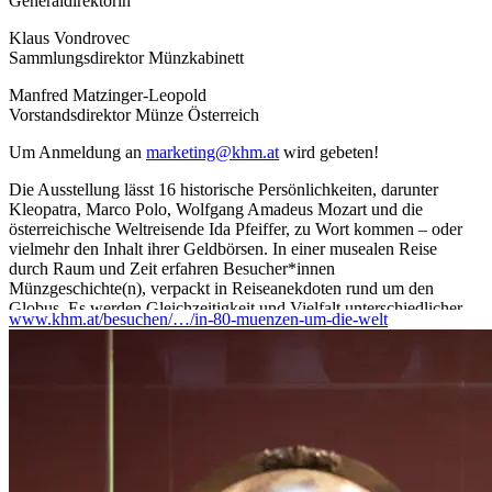
Generaldirektorin
Klaus Vondrovec
Sammlungsdirektor Münzkabinett
Manfred Matzinger-Leopold
Vorstandsdirektor Münze Österreich
Um Anmeldung an
marketing@khm.at
wird gebeten!
Die Ausstellung lässt 16 historische Persönlichkeiten, darunter
Kleopatra, Marco Polo, Wolfgang Amadeus Mozart und die
österreichische Weltreisende Ida Pfeiffer, zu Wort kommen – oder
vielmehr den Inhalt ihrer Geldbörsen. In einer musealen Reise
durch Raum und Zeit erfahren Besucher*innen
Münzgeschichte(n), verpackt in Reiseanekdoten rund um den
Globus. Es werden Gleichzeitigkeit und Vielfalt unterschiedlicher
www.khm.at/besuchen/…/in-80-muenzen-um-die-welt
Währungen dargestellt. Mit welchen Münzen bezahlte man auf
Madagaskar oder in Indien, während in Kalifornien der
Goldrausch herrschte? Ida Pfeiffer hat darauf eine Antwort. Sie
unternahm zwei Weltreisen, überquerte drei Ozeane und kam
wohl mit über hundert verschiedenen Münzsorten in Berührung.
Münzen gelten heute als historische Dokumente, die Zeugnis von
vergangenen Kulturen ablegen. Seit ihrer Erfindung vor beinahe
2.700 Jahren sind sie einerseits in ihrer Funktion als Geld