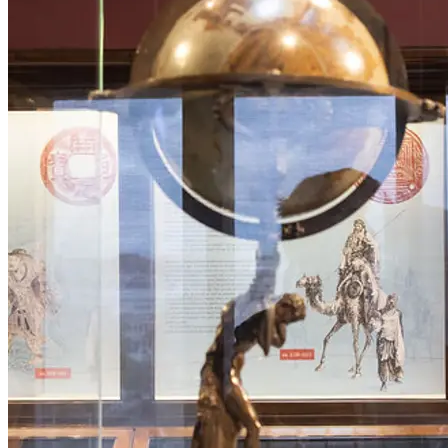
unverzichtbar, andererseits trugen sie als erstes Massenmedium
der Geschichte Bilder und Aufschriften bis in ferne Länder. Wer
eine Münze richtig lesen kann, sieht mehr als ein kleines Stück
Metall. Bei genauerer Betrachtung hält man ein ganzes Land,
seine Kultur und seine Geschichte in der Hand. Die Ausstellung
zeigt auf überraschende und humorvolle Weise, dass Münzen von
der Antike bis zur Gegenwart zu den stillen Wegbegleitern von
Reisenden gehören.
Eine Teilnahme ist nur nach bestätigter Anmeldung möglich. Es
gelten die am 25. April 2022 gültigen Covid-19-Richtlinien.
...Mehr lesen