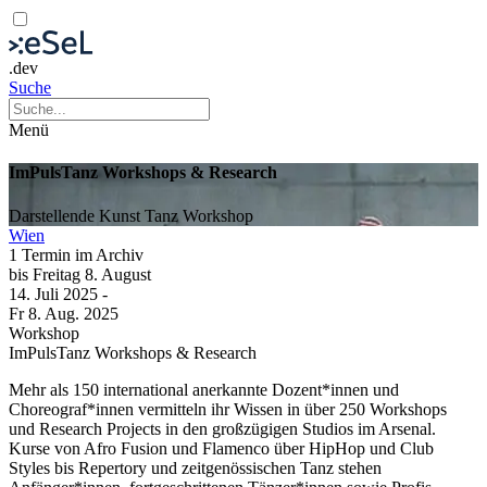
.dev
Suche
Menü
ImPulsTanz Workshops & Research
Darstellende Kunst
Tanz
Workshop
Wien
1 Termin im Archiv
bis
Freitag
8. August
14. Juli
2025
-
Fr
8. Aug.
2025
Workshop
ImPulsTanz Workshops & Research
Mehr als 150 international anerkannte Dozent*innen und
Choreograf*innen vermitteln ihr Wissen in über 250 Workshops
und Research Projects in den großzügigen Studios im Arsenal.
Kurse von Afro Fusion und Flamenco über HipHop und Club
Styles bis Repertory und zeitgenössischen Tanz stehen