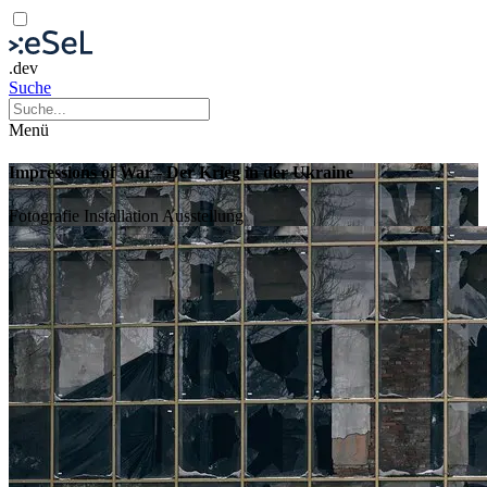
.dev
Suche
Menü
Impressions of War - Der Krieg in der Ukraine
Fotografie
Installation
Ausstellung