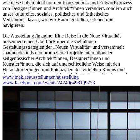
wie diese haben nicht nur den Konzeptions- und Entwurfsprozess
von Designer*innen und Architekt*innen verändert, sondern auch
unser kulturelles, soziales, politisches und ästhetisches
Verständnis davon, wie wir Raum gestalten, erleben und
navigieren.
Die Ausstellung /imagine: Eine Reise in die Neue Virtualität
präsentiert einen Überblick über die vielfältigen
Gestaltungsstrategien der „Neuen Virtualität“ und versammelt
spannende, teils neu produzierte Projekte internationaler
zeitgenössischer Architekt*innen, Designer*innen und
Künstler*innen, die sich auf unterschiedliche Weise mit den
Herausforderungen und Potenzialen des virtuellen Raums und
den damit verbundenen sozialen, ökologischen, politischen und
www.mak.at/ausstellungen/ausstellung
infrastrukturellen Auswirkungen auseinandersetzen.
www.facebook.com/events/242406498199753
In vier Kapiteln – Speculative Narratives and Worldbuilding,
Research Investigations, Dreamscapes und AI and Algorithmic
Variation – zeigt die Ausstellung ein breites Spektrum an
Arbeiten, die im virtuellen Raum neue Erzählungen, Perspektiven
und Handlungsmöglichkeiten schaffen, die sich in der physischen
Realität fortsetzen können.
/imagine: („stell dir vor“) ist der Befehl, der User*innen die
Gestaltung eigener Architektur-Utopien mit der Open-Source-