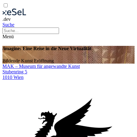
.dev
Suche
Menü
/imagine: Eine Reise in die Neue Virtualität
Bildende Kunst
Eröffnung
MAK – Museum für angewandte Kunst
Stubenring 5
1010 Wien