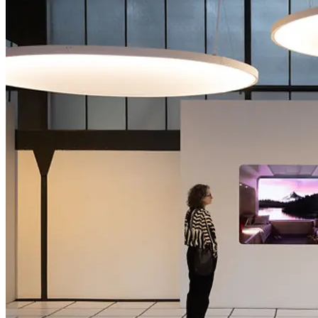
Software Midjourney ermöglicht. Auf Basis von beschreibendem
Text generiert eine KI Bilder, die unendlich variiert werden
können.
KURATOR*INNEN
Bika Rebek, Architektin und Gründerin, Some Place Studio
Marlies Wirth, Kuratorin Digitale Kultur, Kustodin MAK
Sammlung Design
AUSSTELLUNGSGESTALTUNG
Some Place Studio
...Mehr lesen