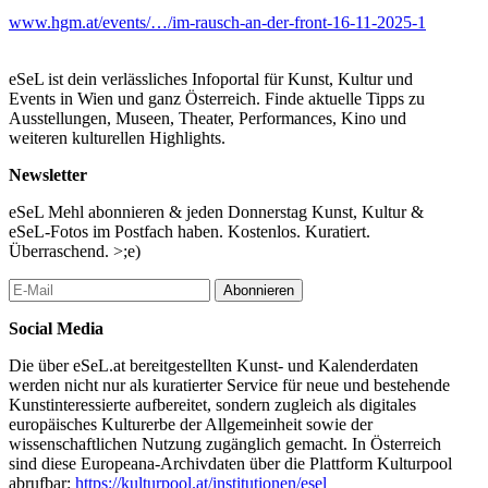
www.hgm.at/events/…/im-rausch-an-der-front-16-11-2025-1
eSeL ist dein verlässliches Infoportal für Kunst, Kultur und
Events in Wien und ganz Österreich. Finde aktuelle Tipps zu
Ausstellungen, Museen, Theater, Performances, Kino und
weiteren kulturellen Highlights.
Newsletter
eSeL Mehl abonnieren & jeden Donnerstag Kunst, Kultur &
eSeL-Fotos im Postfach haben. Kostenlos. Kuratiert.
Überraschend. >;e)
Abonnieren
Social Media
Die über eSeL.at bereitgestellten Kunst- und Kalenderdaten
werden nicht nur als kuratierter Service für neue und bestehende
Kunstinteressierte aufbereitet, sondern zugleich als digitales
europäisches Kulturerbe der Allgemeinheit sowie der
wissenschaftlichen Nutzung zugänglich gemacht. In Österreich
sind diese Europeana-Archivdaten über die Plattform Kulturpool
abrufbar:
https://kulturpool.at/institutionen/esel