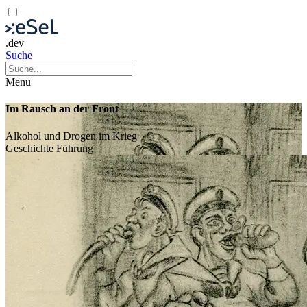
.dev
Suche
Menü
Im Rausch an der Front
Alkohol und Drogen im Krieg
Geschichte
Führung