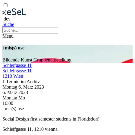
.dev
Suche
Menü
i mis(s) use
Bildende Kunst
Gruppenausstellung
Schleifgasse 11
Schleifgasse 11
1210 Wien
1 Termin im Archiv
Montag
6. März
2023
6. März
2023
Montag
Mo
16:00
i mis(s) use
Social Design first semester students in Floridsdorf
Schleifgasse 11, 1210 vienna