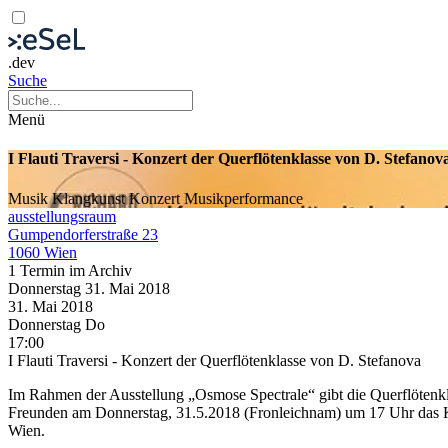
.dev
Suche
Menü
I Flauti Traversi - Konzert der Querflötenklasse von D. Stefanov
Musik
Klangkunst
Konzert
Musikperformance
ausstellungsraum
Gumpendorferstraße 23
1060 Wien
1 Termin im Archiv
Donnerstag
31. Mai
2018
31. Mai
2018
Donnerstag
Do
17:00
I Flauti Traversi - Konzert der Querflötenklasse von D. Stefanova
Im Rahmen der Ausstellung „Osmose Spectrale“ gibt die Querflöten
Freunden am Donnerstag, 31.5.2018 (Fronleichnam) um 17 Uhr das Ko
Wien.