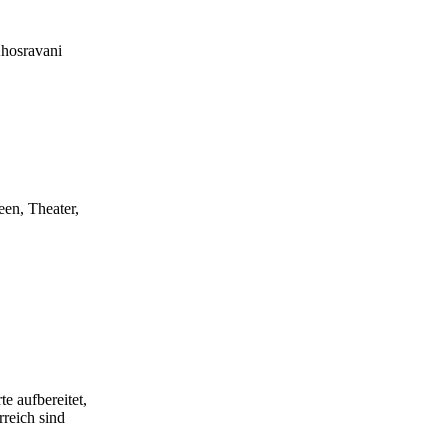
Khosravani
een, Theater,
e aufbereitet,
rreich sind