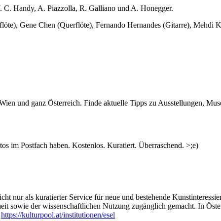
. C. Handy, A. Piazzolla, R. Galliano und A. Honegger.
rflöte), Gene Chen (Querflöte), Fernando Hernandes (Gitarre), Mehdi 
.
n Wien und ganz Österreich. Finde aktuelle Tipps zu Ausstellungen, Mus
s im Postfach haben. Kostenlos. Kuratiert. Überraschend. >;e)
ht nur als kuratierter Service für neue und bestehende Kunstinteressiert
heit sowie der wissenschaftlichen Nutzung zugänglich gemacht. In Öste
:
https://kulturpool.at/institutionen/esel