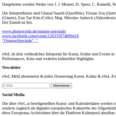
Dargeboten werden Werke von J. J. Mouret, D. Speer, C. Radaelli, W
Die InterpretInnen sind Ghazal Saaedi (Querflöte), Yixuan Zou (Que
(Gitarre), Eun Tae Kim (Cello), Mag. Miroslav Jankech (Akkordeon)
Der Eintritt ist frei.
www.photowords.de/osmose-spectrale/
www.facebook.com/events/126335974899418
"OsmoseSpectrale", "
eSeL ist dein verlässliches Infoportal für Kunst, Kultur und Events i
Performances, Kino und weiteren kulturellen Highlights.
Newsletter
eSeL Mehl abonnieren & jeden Donnerstag Kunst, Kultur & eSeL-Foto
Abonnieren
Social Media
Die über eSeL.at bereitgestellten Kunst- und Kalenderdaten werden nic
sondern zugleich als digitales europäisches Kulturerbe der Allgemein
diese Europeana-Archivdaten über die Plattform Kulturpool abrufbar