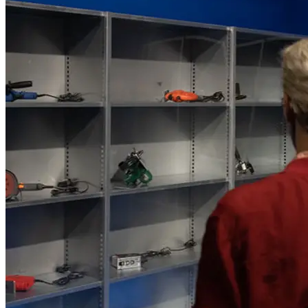
Maier, Miao Ying, Pratchaya Phinthong, Marlies Pöschl,
Delphine Reist, Tabita Rezaire
Kuratorinnen: Anne Faucheret, Vanessa Joan Müller
...Mehr lesen