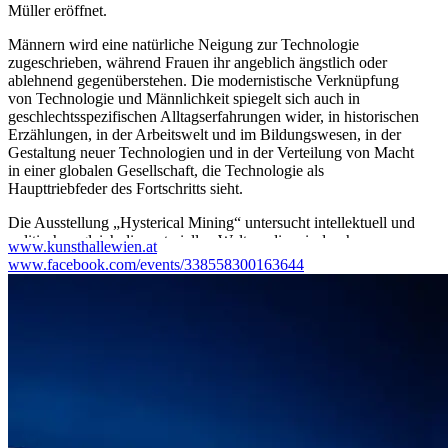
Müller eröffnet.
Männern wird eine natürliche Neigung zur Technologie
zugeschrieben, während Frauen ihr angeblich ängstlich oder
ablehnend gegenüberstehen. Die modernistische Verknüpfung
von Technologie und Männlichkeit spiegelt sich auch in
geschlechtsspezifischen Alltagserfahrungen wider, in historischen
Erzählungen, in der Arbeitswelt und im Bildungswesen, in der
Gestaltung neuer Technologien und in der Verteilung von Macht
in einer globalen Gesellschaft, die Technologie als
Haupttriebfeder des Fortschritts sieht.
Die Ausstellung „Hysterical Mining“ untersucht intellektuell und
politisch zugleich die materiellen Welten, die wir durch
www.kunsthallewien.at
Technologie erzeugen, und die Rolle der Technologie in der
www.facebook.com/events/338558300163644
Ausbildung lokaler und globaler Konfigurationen von Macht,
Identitäten und Lebensweisen. Sie knüpft an radikal-feministische
und öko-feministische Theorien von den 1970ern bis zur
Gegenwart an, die die Koppelung neuer Technologien und
technischer Wissenschaften an patriarchalische Vorstellungen
kritisiert und revidiert haben.
Künstler/innen: Trisha Baga, Louise Drulhe, Veronika Eberhart,
Sylvia Eckermann & Gerald Nestler, Judith Fegerl, Fabien Giraud
& Raphaël Siboni, Katrin Hornek, Barbara Kapusta, Marlene