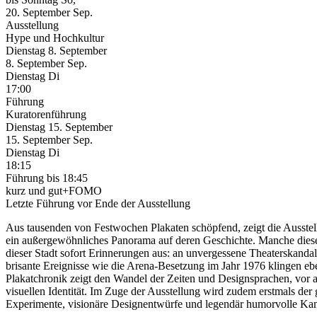
20.
September
Sep.
Ausstellung
Hype und Hochkultur
Dienstag
8. September
8.
September
Sep.
Dienstag
Di
17:00
Führung
Kuratorenführung
Dienstag
15. September
15.
September
Sep.
Dienstag
Di
18:15
Führung
bis 18:45
kurz und gut+FOMO
Letzte Führung vor Ende der Ausstellung
Aus tausenden von Fest­wochen Plakaten schöp­fend, zeigt die Ausst
ein außerge­wöhnliches Panorama auf deren Ge­schichte. Manche dieser
dieser Stadt sofort Erinnerungen aus: an un­vergessene Theaterskandal
brisante Ereignisse wie die Arena-Besetzung im Jahr 1976 klingen e
Plakatchronik zeigt den Wandel der Zeiten und Designsprachen, vor al
visuellen Identität. Im Zuge der Aus­stellung wird zudem erstmals der
Experimente, visionäre De­signentwürfe und legendär humorvolle K