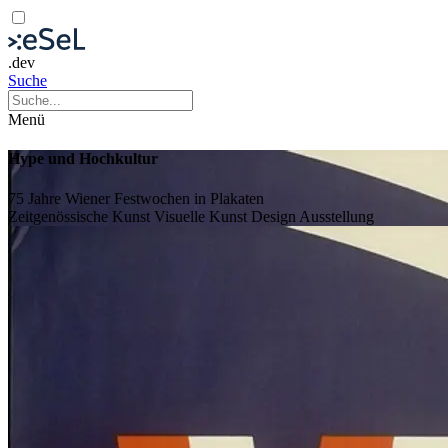
.dev
Suche
Menü
Hype und Hochkultur
75 Jahre Wiener Festwochen in Plakaten
Zeitgenössische Kunst
Visuelle Kunst
Design
Ausstellung