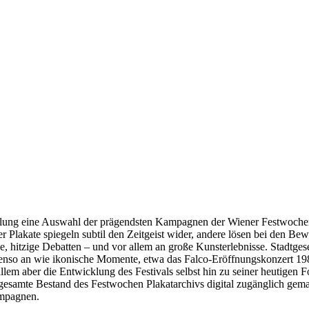
el­lung eine Auswahl der prägendsten Kampagnen der Wiener Festwoche
 Plakate spie­geln subtil den Zeitgeist wider, andere lösen bei den Be
e, hitzige Debatten – und vor allem an große Kunsterlebnisse. Stadtgese
benso an wie ikonische Momente, etwa das Falco­-Eröffnungskonzert 19
lem aber die Entwicklung des Festivals selbst hin zu seiner heutigen 
 ge­samte Bestand des Festwochen Plakat­archivs digital zugänglich gema
ampagnen.