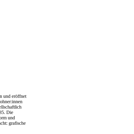
n und eröffnet
wohner:innen
llschaftlich
85. Die
Form und
cht: grafische