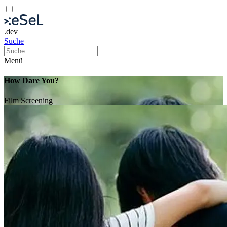
.dev
Suche
Menü
How Dare You?
Film
Screening