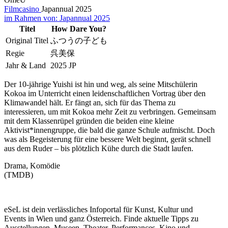
Filmcasino
Japannual 2025
im Rahmen von:
Japannual 2025
Titel
How Dare You?
Original Titel
ふつうの子ども
Regie
呉美保
Jahr & Land
2025 JP
Der 10-jährige Yuishi ist hin und weg, als seine Mitschülerin
Kokoa im Unterricht einen leidenschaftlichen Vortrag über den
Klimawandel hält. Er fängt an, sich für das Thema zu
interessieren, um mit Kokoa mehr Zeit zu verbringen. Gemeinsam
mit dem Klassenrüpel gründen die beiden eine kleine
Aktivist*innengruppe, die bald die ganze Schule aufmischt. Doch
was als Begeisterung für eine bessere Welt beginnt, gerät schnell
aus dem Ruder – bis plötzlich Kühe durch die Stadt laufen.
Drama, Komödie
(TMDB)
eSeL ist dein verlässliches Infoportal für Kunst, Kultur und
Events in Wien und ganz Österreich. Finde aktuelle Tipps zu
Ausstellungen, Museen, Theater, Performances, Kino und