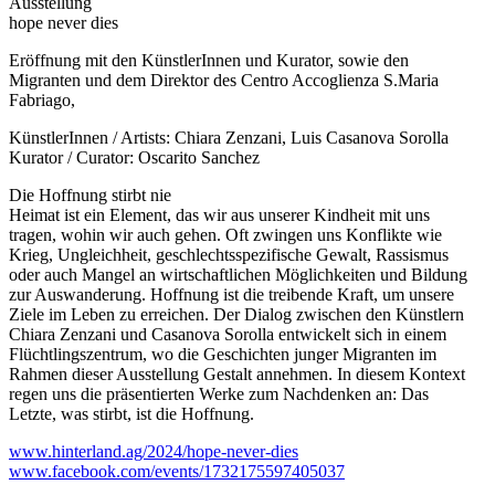
Ausstellung
hope never dies
Eröffnung mit den KünstlerInnen und Kurator, sowie den
Migranten und dem Direktor des Centro Accoglienza S.Maria
Fabriago,
KünstlerInnen / Artists: Chiara Zenzani, Luis Casanova Sorolla
Kurator / Curator: Oscarito Sanchez
Die Hoffnung stirbt nie
Heimat ist ein Element, das wir aus unserer Kindheit mit uns
tragen, wohin wir auch gehen. Oft zwingen uns Konflikte wie
Krieg, Ungleichheit, geschlechtsspezifische Gewalt, Rassismus
oder auch Mangel an wirtschaftlichen Möglichkeiten und Bildung
zur Auswanderung. Hoffnung ist die treibende Kraft, um unsere
Ziele im Leben zu erreichen. Der Dialog zwischen den Künstlern
Chiara Zenzani und Casanova Sorolla entwickelt sich in einem
Flüchtlingszentrum, wo die Geschichten junger Migranten im
Rahmen dieser Ausstellung Gestalt annehmen. In diesem Kontext
regen uns die präsentierten Werke zum Nachdenken an: Das
Letzte, was stirbt, ist die Hoffnung.
www.hinterland.ag/2024/hope-never-dies
www.facebook.com/events/1732175597405037