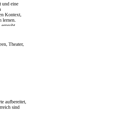
t und eine
n
ten Kontext,
 lernen.
 erprobt
chen)
een, Theater,
e aufbereitet,
rreich sind