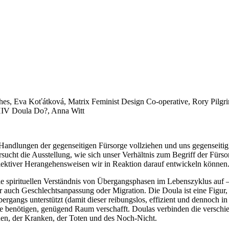
es, Eva Koťátková, Matrix Feminist Design Co-operative, Rory Pilgr
HIV Doula Do?, Anna Witt
 Handlungen der gegenseitigen Fürsorge vollziehen und uns gegenseit
cht die Ausstellung, wie sich unser Verhältnis zum Begriff der Fürso
llektiver Herangehensweisen wir in Reaktion darauf entwickeln können
e spirituellen Verständnis von Übergangsphasen im Lebenszyklus auf 
er auch Geschlechtsanpassung oder Migration. Die Doula ist eine Figur
rgangs unterstützt (damit dieser reibungslos, effizient und dennoch in
lfe benötigen, genügend Raum verschafft. Doulas verbinden die versc
nen, der Kranken, der Toten und des Noch-Nicht.