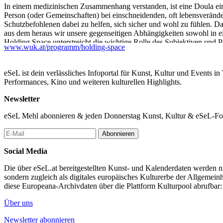
In einem medizinischen Zusammenhang verstanden, ist eine Doula eine 
Person (oder Gemeinschaften) bei einschneidenden, oft lebensveränder
Schutzbefohlenen dabei zu helfen, sich sicher und wohl zu fühlen. Da
aus dem heraus wir unsere gegenseitigen Abhängigkeiten sowohl in e
Holding Space unterstreicht die wichtige Rolle des Subjektiven und P
www.wuk.at/programm/holding-space
Möglichkeiten, den Status quo hegemonialer/formaler Institutionen 
Ungerechtigkeiten infrage gestellt und Alternativen dazu angeboten 
eSeL ist dein verlässliches Infoportal für Kunst, Kultur und Events i
Mit Unterstützung des Tschechischen Zentrums Wien, Collegium H
Performances, Kino und weiteren kulturellen Highlights.
Das Kunstvermittlungsprogramm wird durch den OeAD - Agentur für B
Newsletter
...Mehr lesen
eSeL Mehl abonnieren & jeden Donnerstag Kunst, Kultur & eSeL-Foto
Abonnieren
Social Media
Die über eSeL.at bereitgestellten Kunst- und Kalenderdaten werden nic
sondern zugleich als digitales europäisches Kulturerbe der Allgemein
diese Europeana-Archivdaten über die Plattform Kulturpool abrufbar
Über uns
Newsletter abonnieren