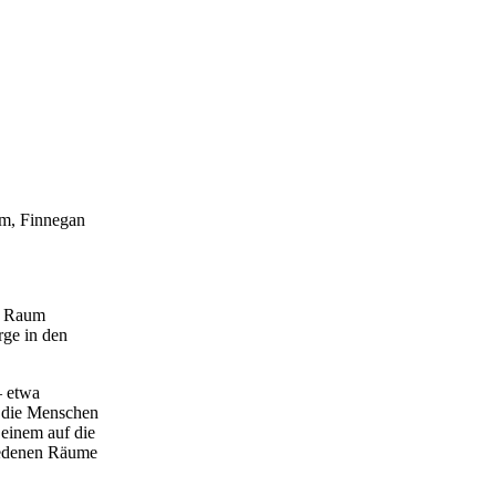
im, Finnegan
ig Raum
rge in den
.
– etwa
, die Menschen
 einem auf die
hiedenen Räume