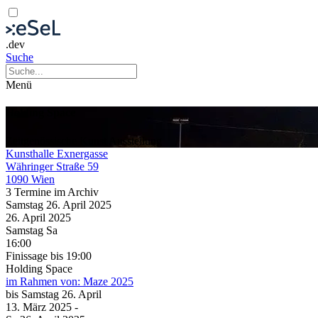
.dev
Suche
Menü
Holding Space
Zeitgenössische Kunst
Ausstellung
Kunsthalle Exnergasse
Währinger Straße 59
1090 Wien
3 Termine im Archiv
Samstag
26. April
2025
26. April
2025
Samstag
Sa
16:00
Finissage
bis 19:00
Holding Space
im Rahmen von:
Maze 2025
bis
Samstag
26. April
13. März
2025
-