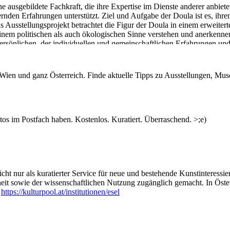
ausgebildete Fachkraft, die ihre Expertise im Dienste anderer anbiete
nden Erfahrungen unterstützt. Ziel und Aufgabe der Doula ist es, ihre
s Ausstellungsprojekt betrachtet die Figur der Doula in einem erweiter
inem politischen als auch ökologischen Sinne verstehen und anerkennen
ersönlichen, der individuellen und gemeinschaftlichen Erfahrungen und
zu unterwandern, indem die diesen Systemen innewohnenden (epistemis
werden.
n Wien und ganz Österreich. Finde aktuelle Tipps zu Ausstellungen, Mus
ungarcium Wien
ildung und Internationalisierung in Österreich möglich gemacht.
s im Postfach haben. Kostenlos. Kuratiert. Überraschend. >;e)
ht nur als kuratierter Service für neue und bestehende Kunstinteressiert
heit sowie der wissenschaftlichen Nutzung zugänglich gemacht. In Öste
:
https://kulturpool.at/institutionen/esel