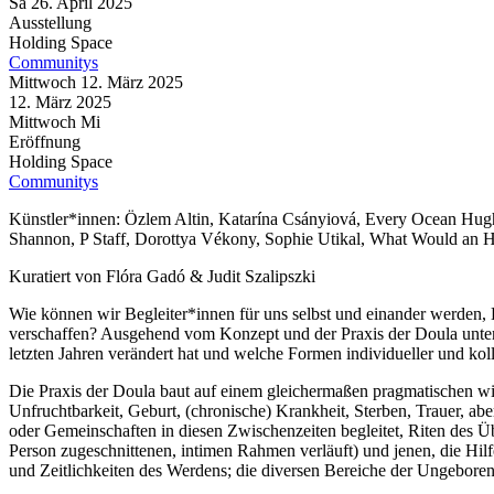
Sa
26. April
2025
Ausstellung
Holding Space
Communitys
Mittwoch
12. März
2025
12. März
2025
Mittwoch
Mi
Eröffnung
Holding Space
Communitys
Künstler*innen: Özlem Altin, Katarína Csányiová, Every Ocean Hugh
Shannon, P Staff, Dorottya Vékony, Sophie Utikal, What Would an 
Kuratiert von Flóra Gadó & Judit Szalipszki
Wie können wir Begleiter*innen für uns selbst und einander werden,
verschaffen? Ausgehend vom Konzept und der Praxis der Doula untersu
letzten Jahren verändert hat und welche Formen individueller und ko
Die Praxis der Doula baut auf einem gleichermaßen pragmatischen wi
Unfruchtbarkeit, Geburt, (chronische) Krankheit, Sterben, Trauer, ab
oder Gemeinschaften in diesen Zwischenzeiten begleitet, Riten des Übe
Person zugeschnittenen, intimen Rahmen verläuft) und jenen, die Hi
und Zeitlichkeiten des Werdens; die diversen Bereiche der Ungebore