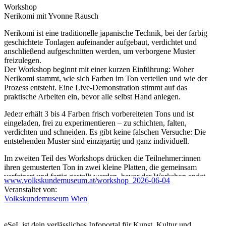
Workshop
Nerikomi mit Yvonne Rausch
Nerikomi ist eine traditionelle japanische Technik, bei der farbig
geschichtete Tonlagen aufeinander aufgebaut, verdichtet und
anschließend aufgeschnitten werden, um verborgene Muster
freizulegen.
Der Workshop beginnt mit einer kurzen Einführung: Woher
Nerikomi stammt, wie sich Farben im Ton verteilen und wie der
Prozess entsteht. Eine Live-Demonstration stimmt auf das
praktische Arbeiten ein, bevor alle selbst Hand anlegen.
Jede:r erhält 3 bis 4 Farben frisch vorbereiteten Tons und ist
eingeladen, frei zu experimentieren – zu schichten, falten,
verdichten und schneiden. Es gibt keine falschen Versuche: Die
entstehenden Muster sind einzigartig und ganz individuell.
Im zweiten Teil des Workshops drücken die Teilnehmer:innen
ihren gemusterten Ton in zwei kleine Platten, die gemeinsam
verfeinert und fertig gestellt werden, bevor der Workshop endet.
www.volkskundemuseum.at/workshop_2026-06-04
Alle Stücke werden anschließend im Studio bisquitgebrannt,
Veranstaltet von:
fertig bearbeitet und glasiert. Nach 3 Wochen können die Werke
Volkskundemuseum Wien
persönlich im Studio von Yvonne Rausch im 4. Bezirk abgeholt
werden.
eSeL ist dein verlässliches Infoportal für Kunst, Kultur und