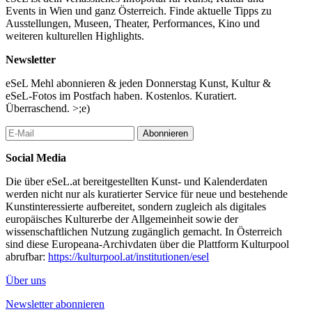
Sprache: Deutsch
Events in Wien und ganz Österreich. Finde aktuelle Tipps zu
Wo? &Friends, Schleifmühlgasse 5, 1040 Wien
Ausstellungen, Museen, Theater, Performances, Kino und
Teilnehmer:innenzahl: 10
weiteren kulturellen Highlights.
Teilnahme kostenlos
Anmeldung erbeten
Newsletter
...Mehr lesen
eSeL Mehl abonnieren & jeden Donnerstag Kunst, Kultur &
eSeL-Fotos im Postfach haben. Kostenlos. Kuratiert.
Überraschend. >;e)
Abonnieren
Social Media
Die über eSeL.at bereitgestellten Kunst- und Kalenderdaten
werden nicht nur als kuratierter Service für neue und bestehende
Kunstinteressierte aufbereitet, sondern zugleich als digitales
europäisches Kulturerbe der Allgemeinheit sowie der
wissenschaftlichen Nutzung zugänglich gemacht. In Österreich
sind diese Europeana-Archivdaten über die Plattform Kulturpool
abrufbar:
https://kulturpool.at/institutionen/esel
Über uns
Newsletter abonnieren