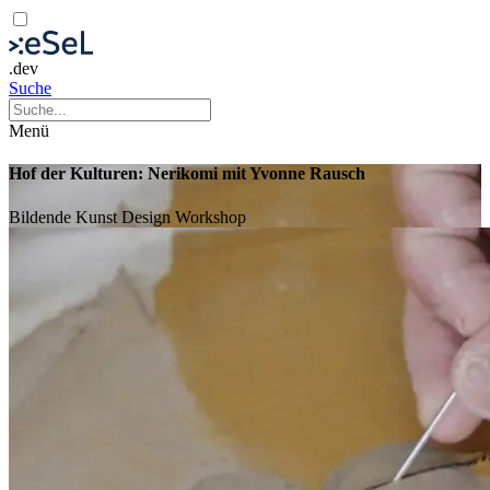
.dev
Suche
Menü
Hof der Kulturen: Nerikomi mit Yvonne Rausch
Bildende Kunst
Design
Workshop