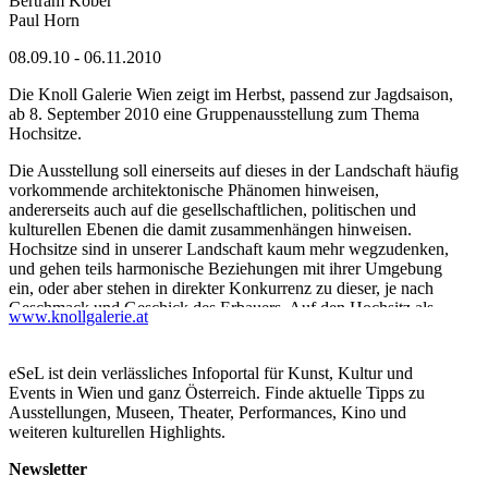
Bertram Kober
Paul Horn
08.09.10 - 06.11.2010
Die Knoll Galerie Wien zeigt im Herbst, passend zur Jagdsaison,
ab 8. September 2010 eine Gruppenausstellung zum Thema
Hochsitze.
Die Ausstellung soll einerseits auf dieses in der Landschaft häufig
vorkommende architektonische Phänomen hinweisen,
andererseits auch auf die gesellschaftlichen, politischen und
kulturellen Ebenen die damit zusammenhängen hinweisen.
Hochsitze sind in unserer Landschaft kaum mehr wegzudenken,
und gehen teils harmonische Beziehungen mit ihrer Umgebung
ein, oder aber stehen in direkter Konkurrenz zu dieser, je nach
Geschmack und Geschick des Erbauers. Auf den Hochsitz als
www.knollgalerie.at
Jagdhilfsmittel wird gern zurückgegriffen, vom Grundbesitzer bis
zum Jagdmeister, Trophäen- oder Entspannungsjäger. Dort
besteht die Möglichkeit das Wild unauffällig zu beobachten, oder
eSeL ist dein verlässliches Infoportal für Kunst, Kultur und
einfach nur die Natur und Ruhe zu genießen. Er ist traditionell
Events in Wien und ganz Österreich. Finde aktuelle Tipps zu
Ausgangspunkt um gezielt und bestenfalls unbemerkt Beute
Ausstellungen, Museen, Theater, Performances, Kino und
anzusprechen und zu erlegen, oder feudale Loge - welches
weiteren kulturellen Highlights.
Schauspiel auch kommen mag. So verweisen ,,getaufte”
Hochsitze mit Namen wie ,,Beichtstuhl”, ,,Pornokanzel” oder
Newsletter
,,Whiskeysitz” auf Aktivitäten jenseits der Jagd.