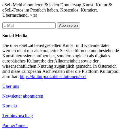
eSeL Mehl abonnieren & jeden Donnerstag Kunst, Kultur &
In der Gruppenausstellung sind vier künstlerische Positionen zu
eSeL-Fotos im Postfach haben. Kostenlos. Kuratiert.
sehen, die sich mit verschiedenen Medien mit Hochsitzen und
Überraschend. >;e)
deren vielfältigen Beziehungsgeflechten auseinandersetzen.
Abonnieren
...Mehr lesen
Social Media
Die über eSeL.at bereitgestellten Kunst- und Kalenderdaten
werden nicht nur als kuratierter Service für neue und bestehende
Kunstinteressierte aufbereitet, sondern zugleich als digitales
europäisches Kulturerbe der Allgemeinheit sowie der
wissenschaftlichen Nutzung zugänglich gemacht. In Österreich
sind diese Europeana-Archivdaten über die Plattform Kulturpool
abrufbar:
https://kulturpool.at/institutionen/esel
Über uns
Newsletter abonnieren
Kontakt
Terminvorschlag
Partner*innen