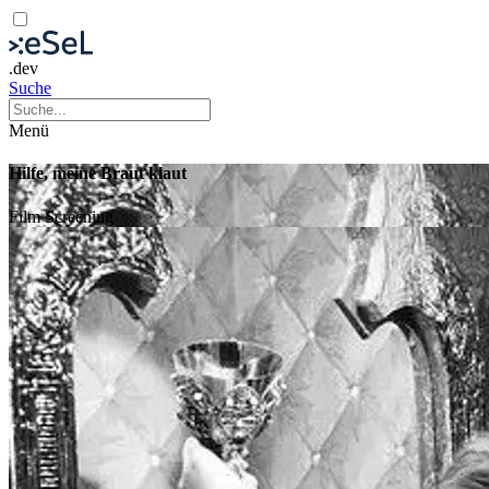
.dev
Suche
Menü
Hilfe, meine Braut klaut
Film
Screening