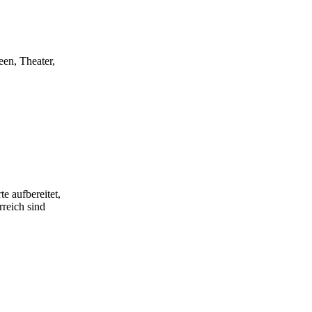
een, Theater,
e aufbereitet,
rreich sind