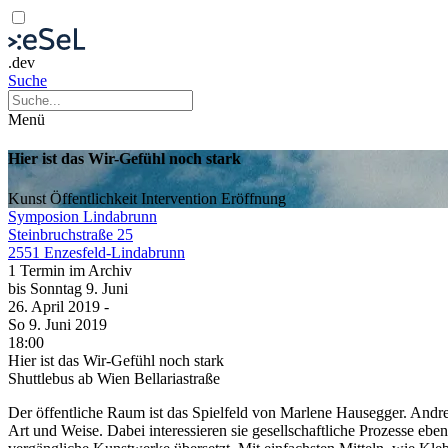
.dev
Suche
Menü
Hier ist das Wir-Gefühl noch stark
Kunst
Öffentlichkeit
Intervention
Eröffnung
Symposion Lindabrunn
Steinbruchstraße 25
2551 Enzesfeld-Lindabrunn
1 Termin im Archiv
bis
Sonntag
9. Juni
26. April
2019
-
So
9. Juni
2019
18:00
Hier ist das Wir-Gefühl noch stark
Shuttlebus ab Wien Bellariastraße
Der öffentliche Raum ist das Spielfeld von Marlene Hausegger. Andrea
Art und Weise. Dabei interessieren sie gesellschaftliche Prozesse eb