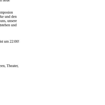
en neue
Symposion
rke und den
 uns, unsere
tstehen und
ist um 22:00!
een, Theater,