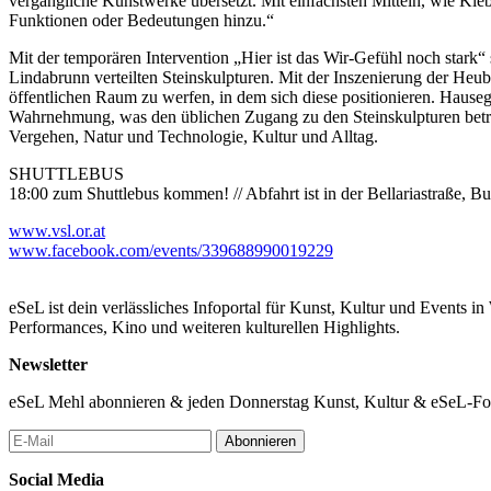
vergängliche Kunstwerke übersetzt. Mit einfachsten Mitteln, wie Kle
Funktionen oder Bedeutungen hinzu.“
Mit der temporären Intervention „Hier ist das Wir-Gefühl noch star
Lindabrunn verteilten Steinskulpturen. Mit der Inszenierung der Heu
öffentlichen Raum zu werfen, in dem sich diese positionieren. Hause
Wahrnehmung, was den üblichen Zugang zu den Steinskulpturen betrif
Vergehen, Natur und Technologie, Kultur und Alltag.
SHUTTLEBUS
18:00 zum Shuttlebus kommen! // Abfahrt ist in der Bellariastraße, B
www.vsl.or.at
www.facebook.com/events/339688990019229
eSeL ist dein verlässliches Infoportal für Kunst, Kultur und Events i
Performances, Kino und weiteren kulturellen Highlights.
Newsletter
eSeL Mehl abonnieren & jeden Donnerstag Kunst, Kultur & eSeL-Foto
Abonnieren
Social Media