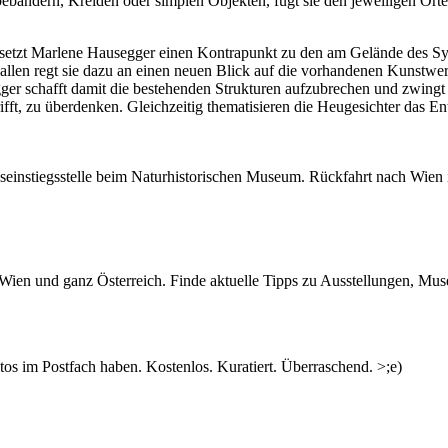
bebändern, Kreiden oder simplen Objekten, fügt sie den jeweiligen Ort
k“ setzt Marlene Hausegger einen Kontrapunkt zu den am Gelände des 
ballen regt sie dazu an einen neuen Blick auf die vorhandenen Kunstwe
gger schafft damit die bestehenden Strukturen aufzubrechen und zwingt
ft, zu überdenken. Gleichzeitig thematisieren die Heugesichter das En
useinstiegsstelle beim Naturhistorischen Museum. Rückfahrt nach Wien 
n Wien und ganz Österreich. Finde aktuelle Tipps zu Ausstellungen, Mus
s im Postfach haben. Kostenlos. Kuratiert. Überraschend. >;e)