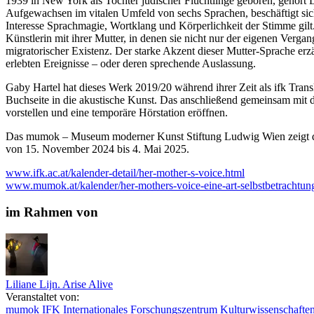
1939 in New York als Tochter jüdischer Flüchtlinge geboren, gehört L
Aufgewachsen im vitalen Umfeld von sechs Sprachen, beschäftigt sich
Interesse Sprachmagie, Wortklang und Körperlichkeit der Stimme gilt.
Künstlerin mit ihrer Mutter, in denen sie nicht nur der eigenen Verg
migratorischer Existenz. Der starke Akzent dieser Mutter-Sprache e
erlebten Ereignisse – oder deren sprechende Auslassung.
Gaby Hartel hat dieses Werk 2019/20 während ihrer Zeit als ifk Trans
Buchseite in die akustische Kunst. Das anschließend gemeinsam mit 
vorstellen und eine temporäre Hörstation eröffnen.
Das mumok – Museum moderner Kunst Stiftung Ludwig Wien zeigt das e
von 15. November 2024 bis 4. Mai 2025.
www.ifk.ac.at/kalender-detail/her-mother-s-voice.html
www.mumok.at/kalender/her-mothers-voice-eine-art-selbstbetrachtun
im Rahmen von
Liliane Lijn. Arise Alive
Veranstaltet von:
mumok
IFK Internationales Forschungszentrum Kulturwissenschafte