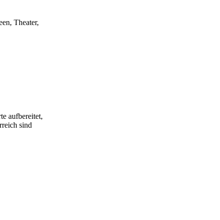
een, Theater,
e aufbereitet,
rreich sind