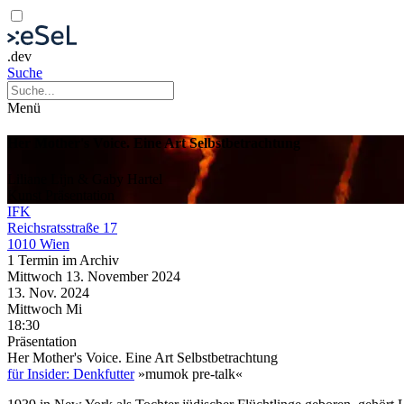
.dev
Suche
Menü
Her Mother's Voice. Eine Art Selbstbetrachtung
Liliane Lijn & Gaby Hartel
Kunst
Präsentation
IFK
Reichsratsstraße 17
1010 Wien
1 Termin im Archiv
Mittwoch
13. November
2024
13. Nov.
2024
Mittwoch
Mi
18:30
Präsentation
Her Mother's Voice. Eine Art Selbstbetrachtung
für Insider: Denkfutter
»mumok pre-talk«