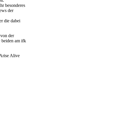
st.
ihr besonderes
iews der
r die dabei
 von der
 beiden am ifk
Arise Alive