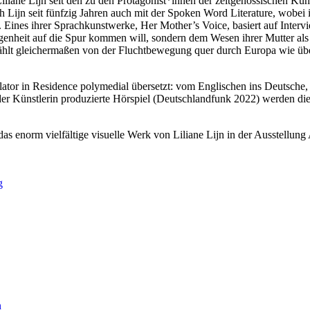
iliane Lijn seit den zu den Protagonist*innen der zeitgenössischen Kun
 Lijn seit fünfzig Jahren auch mit der Spoken Word Literature, wobei 
 Eines ihrer Sprachkunstwerke, Her Mother’s Voice, basiert auf Interv
angenheit auf die Spur kommen will, sondern dem Wesen ihrer Mutter als
rzählt gleichermaßen von der Fluchtbewegung quer durch Europa wie übe
lator in Residence polymedial übersetzt: vom Englischen ins Deutsche,
der Künstlerin produzierte Hörspiel (Deutschlandfunk 2022) werden die
norm vielfältige visuelle Werk von Liliane Lijn in der Ausstellung 
g
n