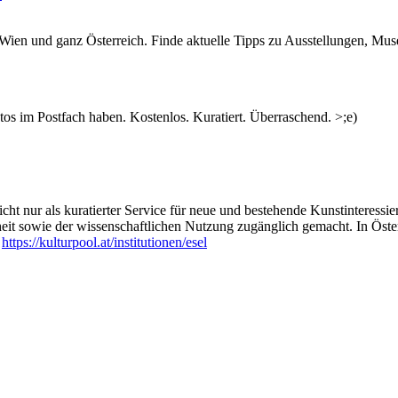
n Wien und ganz Österreich. Finde aktuelle Tipps zu Ausstellungen, Mus
s im Postfach haben. Kostenlos. Kuratiert. Überraschend. >;e)
ht nur als kuratierter Service für neue und bestehende Kunstinteressiert
heit sowie der wissenschaftlichen Nutzung zugänglich gemacht. In Öste
:
https://kulturpool.at/institutionen/esel