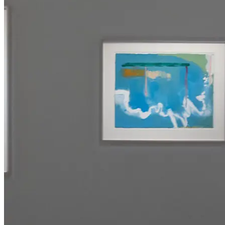
02.12.2022 bis 05.03.2023 unter demselben Titel eine Schau widmet.
Als Hauptleihgeberin fungiert die Helen Frankenthaler Foundation i
Kurator: Florian Steininger
Shuttlebus:
Wien-Krems Abfahrt 17.30 Uhr (Josef-Meinrad-Platz / Burgtheater)
Krems-Wien Abfahrt 22.00 Uhr (Museumspl., vor der Kunsthalle Kr
€ 15 Hin- und Rückfahrt (Ticket im Bus)
...Mehr lesen