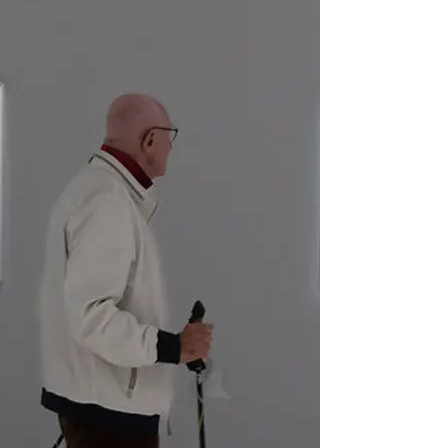
n New York.
ems)