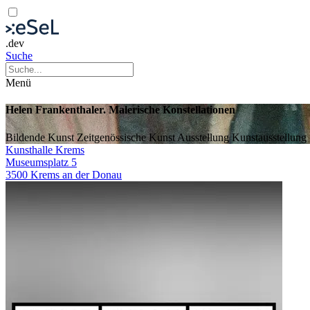
.dev
Suche
Menü
Helen Frankenthaler. Malerische Konstellationen
Bildende Kunst
Zeitgenössische Kunst
Ausstellung
Kunstausstellung
Kunsthalle Krems
Museumsplatz 5
3500 Krems an der Donau