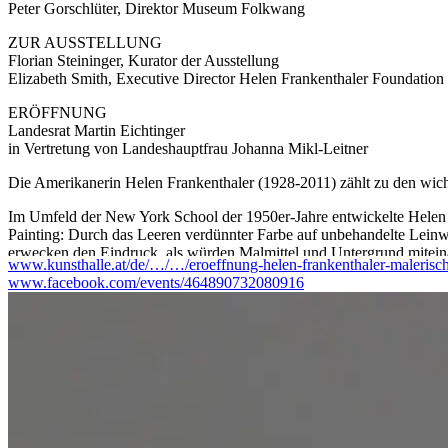
Peter Gorschlüter, Direktor Museum Folkwang
ZUR AUSSTELLUNG
Florian Steininger, Kurator der Ausstellung
Elizabeth Smith, Executive Director Helen Frankenthaler Foundation
ERÖFFNUNG
Landesrat Martin Eichtinger
in Vertretung von Landeshauptfrau Johanna Mikl-Leitner
Die Amerikanerin Helen Frankenthaler (1928-2011) zählt zu den wicht
Im Umfeld der New York School der 1950er-Jahre entwickelte Helen 
Painting: Durch das Leeren verdünnter Farbe auf unbehandelte Leinw
erwecken den Eindruck, als würden Malmittel und Untergrund miteina
www.kunsthalle.at/de/…/…/eroeffnung-helen-frankenthaler-malerisch
www.facebook.com/events/464890732080916
Ausgehend von dieser Technik entwickelte Helen Frankenthaler ihren 
wurde. Ihre Gemälde sind oft groß und in leuchtenden Farben, manche
Künstlerin als Experimentierfeld, einhergehend mit ihren Arbeiten au
In der Schau werden 74 Arbeiten auf Papier einer Auswahl von 10 G
gegenübergestellt. Die Bandbreite reicht von monumentalen Ölgemäld
gänzlich abstrakten Arbeiten.
Helen Frankenthalers Werk wurde bislang im deutschsprachigen Raum s
monografische Schau der Künstlerin in Österreich. Sie entsteht in 