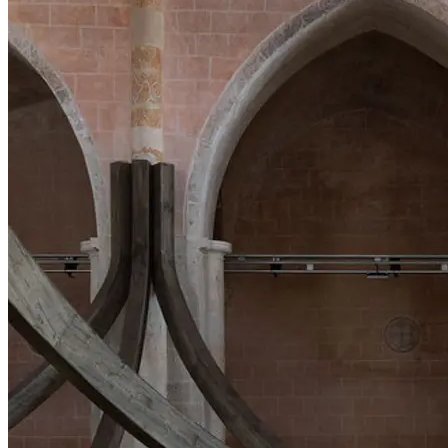
ARTIST TALK
Um 14.00 Uhr findet in der Kunsthalle Krems ein Artist Talk mit
Hans Kupelwieser und Andres Hoffer statt.
Anmeldung:
Zur Eröffnung und zum Shuttlebus via Kunsthalle Krems Website
Wien-Krems Abfahrt 09.30 Uhr (Josef-Meinrad-Platz /
Burgtheater)
Krems-Wien Abfahrt 15.00 Uhr (Museumspl., vor der Kunsthalle
Krems)
€ 15 Hin- und Rückfahrt (Ticket im Bus)
TIPP:
Von 17.00 bis 19.00 Uhr findet vor der Kunsthalle Krems eine
Street Art-Performance des ukrainischen Künstlerduos Soc.i.a
statt.
...Mehr lesen