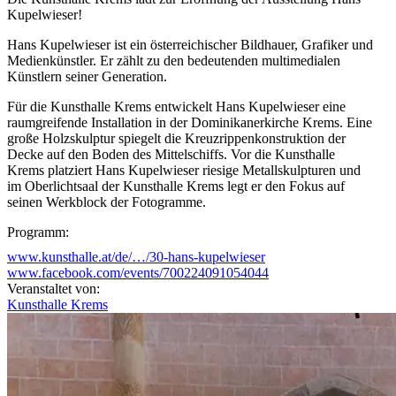
Kupelwieser!
Hans Kupelwieser ist ein österreichischer Bildhauer, Grafiker und
Medienkünstler. Er zählt zu den bedeutenden multimedialen
Künstlern seiner Generation.
Für die Kunsthalle Krems entwickelt Hans Kupelwieser eine
raumgreifende Installation in der Dominikanerkirche Krems. Eine
große Holzskulptur spiegelt die Kreuzrippenkonstruktion der
Decke auf den Boden des Mittelschiffs. Vor die Kunsthalle
Krems platziert Hans Kupelwieser riesige Metallskulpturen und
im Oberlichtsaal der Kunsthalle Krems legt er den Fokus auf
seinen Werkblock der Fotogramme.
Programm:
www.kunsthalle.at/de/…/30-hans-kupelwieser
BEGRÜSSUNG
www.facebook.com/events/700224091054044
Florian Steininger, künstlerischer Direktor der Kunsthalle Krems
Veranstaltet von:
Kunsthalle Krems
ZUR AUSSTELLUNG
Andreas Hoffer, Kurator der Ausstellung
Im Anschluss lädt die Kunsthalle Krems zu einem Glas Wein aus
den Kellern des Weinguts SALOMON UNDHOF.