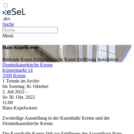
.dev
Suche
Menü
Hans Kupelwieser
Bildende Kunst
Zeitgenössische Kunst
Eröffnung
Installation
Dominikanerkirche Krems
Körnermarkt 14
3500 Krems
1 Termin im Archiv
bis
Sonntag
30. Oktober
2. Juli
2022
-
So
30. Okt.
2022
11:00
Hans Kupelwieser
Zweiteilige Ausstellung in der Kunsthalle Krems und der
Dominikanerkirche Krems
Die Kunsthalle Krems lädt zur Eröffnung der Ausstellung Hans