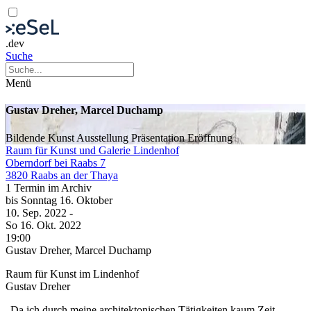
.dev
Suche
Menü
Gustav Dreher, Marcel Duchamp
Bildende Kunst
Ausstellung
Präsentation
Eröffnung
Raum für Kunst und Galerie Lindenhof
Oberndorf bei Raabs 7
3820 Raabs an der Thaya
1 Termin im Archiv
bis
Sonntag
16. Oktober
10. Sep.
2022
-
So
16. Okt.
2022
19:00
Gustav Dreher, Marcel Duchamp
Raum für Kunst im Lindenhof
Gustav Dreher
„Da ich durch meine architektonischen Tätigkeiten kaum Zeit