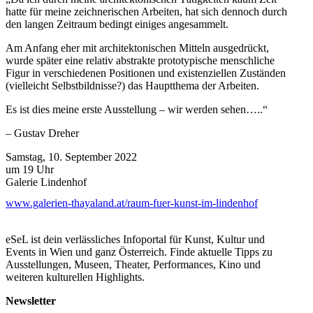
hatte für meine zeichnerischen Arbeiten, hat sich dennoch durch
den langen Zeitraum bedingt einiges angesammelt.
Am Anfang eher mit architektonischen Mitteln ausgedrückt,
wurde später eine relativ abstrakte prototypische menschliche
Figur in verschiedenen Positionen und existenziellen Zuständen
(vielleicht Selbstbildnisse?) das Hauptthema der Arbeiten.
Es ist dies meine erste Ausstellung – wir werden sehen…..“
– Gustav Dreher
Samstag, 10. September 2022
um 19 Uhr
Galerie Lindenhof
www.galerien-thayaland.at/raum-fuer-kunst-im-lindenhof
Marcel Duchamp
eine präsentation in faksimile
eSeL ist dein verlässliches Infoportal für Kunst, Kultur und
der französisch gebürtige künstler zählte zu den führendsten
Events in Wien und ganz Österreich. Finde aktuelle Tipps zu
köpfen der avantgarde des 20. jahrhunderts.seine werke
Ausstellungen, Museen, Theater, Performances, Kino und
beeinflussten in maßgeblicher weise die moderne kunst.vom
weiteren kulturellen Highlights.
impressionismus kam duchamp auf den kubismus,den er mit
futuristischen elementen verband.duchamp propagierte in seinen
Newsletter
überlegungen eine ideenkunst,die er auch umsetzte.seine werke