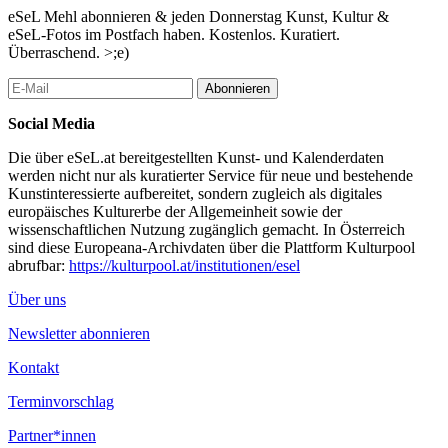
machten in ihrer komplexität das traditionelle kunstverständnis
eSeL Mehl abonnieren & jeden Donnerstag Kunst, Kultur &
fraglich.in seinem schaffen läßt er sich nicht einer bestimmten
eSeL-Fotos im Postfach haben. Kostenlos. Kuratiert.
kunstrichtung zuordnen,dennoch wird er in die nähe von
Überraschend. >;e)
dadaismus und surrealismus gerückt.marcel duchamps schaffen
galt vielen nachfolgenden strömungen als quelle der
Abonnieren
inspiration,besonders,was seine erfindung des readymades
anbelangt.
Social Media
die galerie lindenhof zeigt eine übersicht des werkes von
Die über eSeL.at bereitgestellten Kunst- und Kalenderdaten
duchamp,der zur zeit im museum für moderne kunst in frankfurt
werden nicht nur als kuratierter Service für neue und bestehende
seine bisher größte ausstellung hat,in facsimilierter form als reine
Kunstinteressierte aufbereitet, sondern zugleich als digitales
informationsschau.
europäisches Kulturerbe der Allgemeinheit sowie der
wissenschaftlichen Nutzung zugänglich gemacht. In Österreich
Raum für Kunst und Galerie Lindenhof
sind diese Europeana-Archivdaten über die Plattform Kulturpool
Oberndorf 7
abrufbar:
https://kulturpool.at/institutionen/esel
3820 Raabs an der Thaya
Über uns
...Mehr lesen
Newsletter abonnieren
Kontakt
Terminvorschlag
Partner*innen