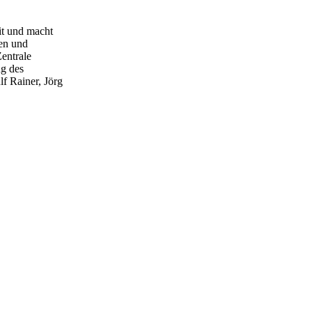
it und macht
en und
entrale
ng des
f Rainer, Jörg