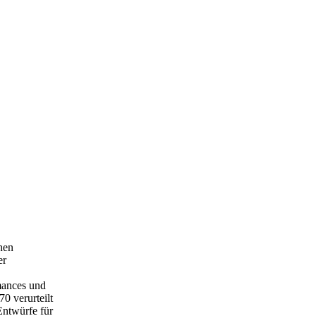
hen
er
rmances und
0 verurteilt
Entwürfe für