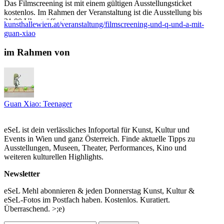
Das Filmscreening ist mit einem gültigen Ausstellungsticket
kostenlos. Im Rahmen der Veranstaltung ist die Ausstellung bis
21:00 Uhr geöffnet.
kunsthallewien.at/veranstaltung/filmscreening-und-q-und-a-mit-
guan-xiao
Programm
Just A Normal Day, 2019 (27 Minuten)
im Rahmen von
In der Dreikanalinstallation verweben sich Straßenslang,
elektronische Klänge und Roadmovie-Rhythmen. Die Arbeit
thematisiert die Verwundbarkeit des menschlichen Körpers durch
Verletzungen, medizinische Eingriffe und Verfall und bettet diese
Untersuchung in symbolische Landschaften von Himmel und
Erde.
Guan Xiao: Teenager
Dengue, Dengue, Dengue, 2017 (13 Minuten)
Indem sich in der rasanten Dreikanalinstallation Vergangenheit,
eSeL ist dein verlässliches Infoportal für Kunst, Kultur und
Gegenwart und Zukunft übereinander legen, evoziert sie ein
Events in Wien und ganz Österreich. Finde aktuelle Tipps zu
Gefühl der Gleichzeitigkeit. In Guan Xiaos dichter Montage,
Ausstellungen, Museen, Theater, Performances, Kino und
überwiegend bestehend aus Found Footage Material aus dem
weiteren kulturellen Highlights.
Internet, übersteigern und fiktionalisieren sich alltägliche Bilder.
Newsletter
Weather Forecast, 2016 (13 Minuten)
Ebenfalls aus dem Internet stammende Aufnahmen von
eSeL Mehl abonnieren & jeden Donnerstag Kunst, Kultur &
Menschen, Objekten, Tieren und Naturphänomenen behandelt
eSeL-Fotos im Postfach haben. Kostenlos. Kuratiert.
Guan Xiao in Weather Forecast mit gleicher Gewichtung. Geleitet
Überraschend. >;e)
von der Stimme der Künstlerin aus dem Off, behandelt die Arbeit