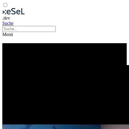
.dev
Suche
Menü
Guan Xiao und Anna Marckwald
Filmscreening und Q&A
Zeitgenössische Kunst
Film
Diskussion
Screening