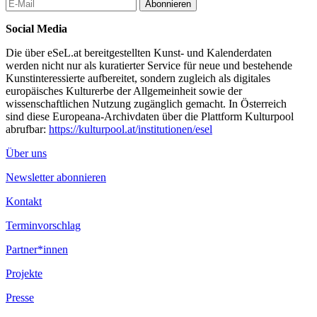
die Desorientierung des Reisens sowie die nicht lineare
Abonnieren
Zirkulation von Geschichte und Wahrnehmung.
Social Media
Q&A-Session
Im Anschluss an das Screening bietet ein Gespräch mit der
Die über eSeL.at bereitgestellten Kunst- und Kalenderdaten
Künstlerin, moderiert von Anna Marckwald, Besucher*innen die
werden nicht nur als kuratierter Service für neue und bestehende
Gelegenheit, Guan Xiaos Arbeitsweise näher kennenzulernen und
Kunstinteressierte aufbereitet, sondern zugleich als digitales
eigene Fragen zu stellen.
europäisches Kulturerbe der Allgemeinheit sowie der
wissenschaftlichen Nutzung zugänglich gemacht. In Österreich
Die Filme von Guan Xiao wurden international bei Biennalen
sind diese Europeana-Archivdaten über die Plattform Kulturpool
und in Museen in Europa, Asien und Amerika gezeigt. Ab dem 7.
abrufbar:
https://kulturpool.at/institutionen/esel
Oktober 2025 präsentiert die Kunsthalle Wien ihre erste
Einzelausstellung in Österreich.
Über uns
...Mehr lesen
Newsletter abonnieren
Kontakt
Terminvorschlag
Partner*innen
Projekte
Presse