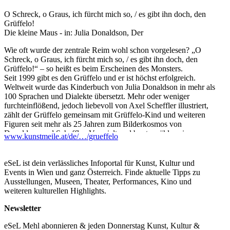
O Schreck, o Graus, ich fürcht mich so, / es gibt ihn doch, den
Grüffelo!
Die kleine Maus - in: Julia Donaldson, Der
Wie oft wurde der zentrale Reim wohl schon vorgelesen? „O
Schreck, o Graus, ich fürcht mich so, / es gibt ihn doch, den
Grüffelo!“ – so heißt es beim Erscheinen des Monsters.
Seit 1999 gibt es den Grüffelo und er ist höchst erfolgreich.
Weltweit wurde das Kinderbuch von Julia Donaldson in mehr als
100 Sprachen und Dialekte übersetzt. Mehr oder weniger
furchteinflößend, jedoch liebevoll von Axel Scheffler illustriert,
zählt der Grüffelo gemeinsam mit Grüffelo-Kind und weiteren
Figuren seit mehr als 25 Jahren zum Bilderkosmos von
Donaldson und Scheffler. Verspielt und bunt erzählen sie von
www.kunstmeile.at/de/…/grueffelo
Mut, Selbstvertrauen, dem Überwinden von Ängsten, von
Freundschaft und Zusammenhalt. Die Sprache ist einfach und
gereimt. In der Ausstellung zeigen rund 70 originale
eSeL ist dein verlässliches Infoportal für Kunst, Kultur und
Illustrationen, Skizzen und vorbereitende Arbeiten das Entstehen
Events in Wien und ganz Österreich. Finde aktuelle Tipps zu
dieser Welten.
Ausstellungen, Museen, Theater, Performances, Kino und
weiteren kulturellen Highlights.
Bunte Bilder, feine Reime, überraschende Geschichten
Vor dem Grüffelo arbeitete das Kreativduo Donaldson-Scheffler
Newsletter
bereits sieben Jahre zusammen. Die Ideen für die gemeinsamen
Bücher entwickelt Julia Donaldson und formt sie zu rhythmischen
eSeL Mehl abonnieren & jeden Donnerstag Kunst, Kultur &