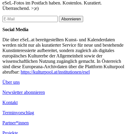
Texten mit refrainartigen Wiederholungen. Über den Verlag erhält
eSeL-Fotos im Postfach haben. Kostenlos. Kuratiert.
Axel Scheffler die Manuskripte und lässt sich dann zu seinen
Überraschend. >;e)
Bildern inspirieren. Oft bilden Außenseiterfiguren die Helden der
Geschichten, wie ein lebendiger Zweig in „Stockmann“ oder eine
Abonnieren
clevere Ente, die den diebischen „Räuber Ratte“ austrickst.
Spielerisch wird dadurch die Zuversicht vermittelt, dass auch
Social Media
diejenigen, die nicht den gängigen Normen entsprechen,
Die über eSeL.at bereitgestellten Kunst- und Kalenderdaten
Wertschätzung erfahren können. Oft führen überraschende
werden nicht nur als kuratierter Service für neue und bestehende
Wendungen zum Kern der Geschichte.
Kunstinteressierte aufbereitet, sondern zugleich als digitales
Den Grüffelo erleben
europäisches Kulturerbe der Allgemeinheit sowie der
Axel Schefflers farbenfrohe Bilder wirken dabei einfach, sind
wissenschaftlichen Nutzung zugänglich gemacht. In Österreich
aber ausgeklügelt. Das zeigt die Entwicklung der Figur des
sind diese Europeana-Archivdaten über die Plattform Kulturpool
Grüffelos, wie sie in der Ausstellung nachgezeichnet ist.
abrufbar:
https://kulturpool.at/institutionen/esel
Ursprünglich war er deutlich bedrohlicher gestaltet, bevor ihm
Über uns
Axel Scheffler sein markantes und gutmütiges Erscheinungsbild
mit den charakteristischen orangefarbenen Augen verlieh.
Newsletter abonnieren
Mitmach-Stationen zum Lesen, Hören, Spielen und kreativen
Gestalten ergänzen die Originale der Ausstellung.
Kontakt
Kurator:innen: Gottfried Gusenbauer und Anna Steinmair
Terminvorschlag
...Mehr lesen
Partner*innen
Projekte