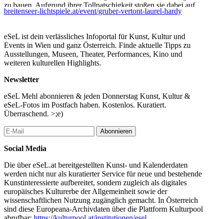
zu bauen. Aufgrund ihrer Tollpatschigkeit stoßen sie dabei auf
breitenseer-lichtspiele.at/event/gruber-vertont-laurel-hardy
etliche Hindernisse.
Liberty - Die Sache mit der Hose
eSeL ist dein verlässliches Infoportal für Kunst, Kultur und
Events in Wien und ganz Österreich. Finde aktuelle Tipps zu
Stan und Ollie, gerade aus dem Gefängnis ausgebrochen, sind auf
Ausstellungen, Museen, Theater, Performances, Kino und
der Flucht vor der Polizei. Sie werden bereits von Komplizen
weiteren kulturellen Highlights.
erwartet. In deren Auto tauschen sie die Gefängniskleidung gegen
ihre gewohnten Anzüge aus, wobei sie die Hosen verwechseln.
Newsletter
Big business - Das große Geschäft
eSeL Mehl abonnieren & jeden Donnerstag Kunst, Kultur &
eSeL-Fotos im Postfach haben. Kostenlos. Kuratiert.
Stan und Ollie versuchen erfolglos, im sonnigen Kalifornien an
Überraschend. >;e)
der Haustür Weihnachtsbäume zu verkaufen.
Abonnieren
...Mehr lesen
Social Media
Die über eSeL.at bereitgestellten Kunst- und Kalenderdaten
werden nicht nur als kuratierter Service für neue und bestehende
Kunstinteressierte aufbereitet, sondern zugleich als digitales
europäisches Kulturerbe der Allgemeinheit sowie der
wissenschaftlichen Nutzung zugänglich gemacht. In Österreich
sind diese Europeana-Archivdaten über die Plattform Kulturpool
abrufbar:
https://kulturpool.at/institutionen/esel