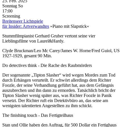
23. Feb.
2025
Sonntag
So
17:00
Screening
Breitenseer Lichtspiele
für Insider: Artverwandtes
»Piano mit Slapstick«
Stummfilmpianist Gerhard Gruber vertont seine vier
Lieblingsfilme von Laurel&Hardy.
Clyde Bruckman/Leo Mc Carey/James W. Horne/Fred Guiol, US
1927-1929, gesamt 90 Min.
Do detectives think - Die Rache des Raubmörders
Der sogenannte „Tipton Slasher“ wird wegen Mordes zum Tod
durch Erhängen verurteilt. Er schwört allerdings dem Richter
Foozle, der seine Verhandlung geführt hat, aus dem Gefängnis
auszubrechen und ihn dann zu ermorden. Tatsächlich bricht der
Tipton Slasher wenig später aus, was Richter Foozle in Panik
versetzt. Der Richter ruft ein Detektivbüro an, das seine am
wenigsten talentierten Angestellten zu ihm schickt.
The finishing touch - Das Fertigteilhaus
Stan und Ollie haben den Auftrag, für 500 Dollar ein Fertighaus