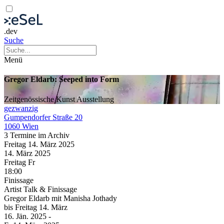
.dev
Suche
Menü
Gregor Eldarb: Seeped into Form
Zeitgenössische Kunst
Ausstellung
gezwanzig
Gumpendorfer Straße 20
1060 Wien
3 Termine im Archiv
Freitag
14. März
2025
14. März
2025
Freitag
Fr
18:00
Finissage
Artist Talk & Finissage
Gregor Eldarb mit Manisha Jothady
bis
Freitag
14. März
16. Jän.
2025
-