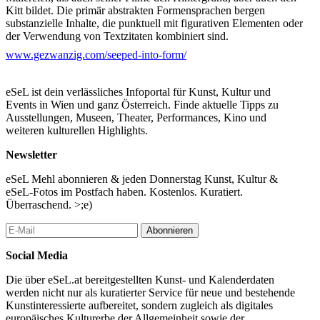
Kitt bildet. Die primär abstrakten Formensprachen bergen
substanzielle Inhalte, die punktuell mit figurativen Elementen oder
der Verwendung von Textzitaten kombiniert sind.
www.gezwanzig.com/seeped-into-form/
In seiner jüngsten Laufbildarbeit dienen Textausschnitte des
Buches Liquid Crystals von Esther Leslie (Stichwort: politische
Ästhetik) als Inspirationsquelle und poetisch-theoretische
eSeL ist dein verlässliches Infoportal für Kunst, Kultur und
Referenz. Die visuelle Ebene bevölkern sinnlich amorphe
Events in Wien und ganz Österreich. Finde aktuelle Tipps zu
Figuren, die sich wie von Geisterhand in ästhetischer Präzision
Ausstellungen, Museen, Theater, Performances, Kino und
herausschälen. Wie in vorangegangenen Videos sorgen auch hier
weiteren kulturellen Highlights.
diverse Rahmenvorrichtungen, Spiegelungen und ein
selbstgebautes, mit einem Magnetfeld und Ferrofluid Öl
Newsletter
ausgestattetes Objekt für eine bildästhetische Sprache, die
animiert bzw. computergeneriert anmutet, obwohl sie eigentlich
eSeL Mehl abonnieren & jeden Donnerstag Kunst, Kultur &
analoge Handarbeit ist. (Dietmar Schwärzer)
eSeL-Fotos im Postfach haben. Kostenlos. Kuratiert.
Überraschend. >;e)
Eine Reihe von großformatigen, primär in schwarz/weiß/grau
gehaltenen Malereien, die (filigrane) geometrische Figuren
Abonnieren
zeigen, sowie einige Digitaldrucke ergänzen die Schau. Die
Collagen sowie ein Booklet verweisen auf das visuelle
Social Media
Bezugssystem, das für das Video verwendet wurde, aber auch auf
historische, mediale oder materielle Zusammenhänge: dazu
Die über eSeL.at bereitgestellten Kunst- und Kalenderdaten
gehören Bilder vom Innenleben einer Kameralinse, Arbeiten von
werden nicht nur als kuratierter Service für neue und bestehende
Nam June Paik oder eine Ölwerbung aus den 1970er-Jahren, die
Kunstinteressierte aufbereitet, sondern zugleich als digitales
sich in dem Video in dem Ferrofluid-Öl spiegeln. Mit der
europäisches Kulturerbe der Allgemeinheit sowie der