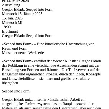
Fr
14. März
2025
Ausstellung
Gregor Eldarb: Seeped into Form
Mittwoch
15. Jänner
2025
15. Jän.
2025
Mittwoch
Mi
18:00
Eröffnung
Gregor Eldarb: Seeped into Form
»Seeped into Form« – Eine künstlerische Untersuchung von
Raum und Form
Mit seiner neuen Werkserie
»Seeped into Form« entführt der Wiener Künstler Gregor Eldarb
das Publikum in eine vielschichtige Auseinandersetzung mit der
Entstehung von Formen und Räumen. Der Titel verweist auf den
langsamen und organischen Prozess, durch den Ideen, Konzepte
und Umwelteinflüsse in sichtbare und greifbare Strukturen
übergehen.
Seeped Into Form
Gregor Eldarb nutzt in seiner künstlerischen Arbeit ein
ausgeklügeltes Referenzsystem, das im Bauplan sowohl der
Malereien, als auch seiner Filme den Hintergrund, aber auch den