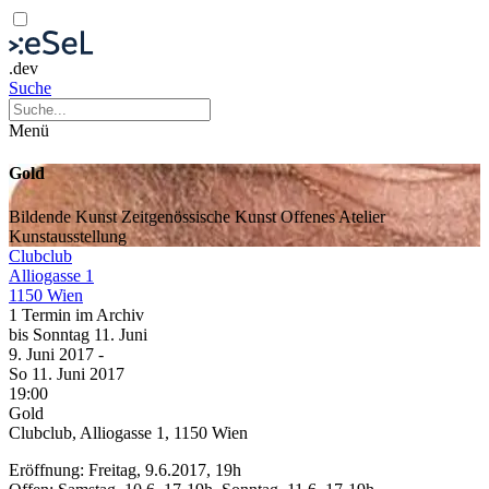
.dev
Suche
Menü
Gold
Bildende Kunst
Zeitgenössische Kunst
Offenes Atelier
Kunstausstellung
Clubclub
Alliogasse 1
1150 Wien
1 Termin im Archiv
bis
Sonntag
11. Juni
9. Juni
2017
-
So
11. Juni
2017
19:00
Gold
Clubclub, Alliogasse 1, 1150 Wien
Eröffnung: Freitag, 9.6.2017, 19h