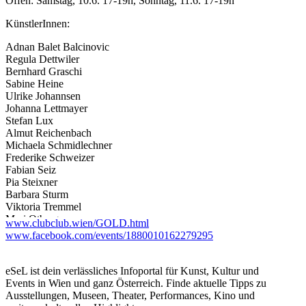
Offen: Samstag, 10.6. 17-19h, Sonntag, 11.6. 17-19h
KünstlerInnen:
Adnan Balet Balcinovic
Regula Dettwiler
Bernhard Graschi
Sabine Heine
Ulrike Johannsen
Johanna Lettmayer
Stefan Lux
Almut Reichenbach
Michaela Schmidlechner
Frederike Schweizer
Fabian Seiz
Pia Steixner
Barbara Sturm
Viktoria Tremmel
Mari Otberg
www.clubclub.wien/GOLD.html
Sasha Pirker
www.facebook.com/events/1880010162279295
...Mehr lesen
eSeL ist dein verlässliches Infoportal für Kunst, Kultur und
Events in Wien und ganz Österreich. Finde aktuelle Tipps zu
Ausstellungen, Museen, Theater, Performances, Kino und