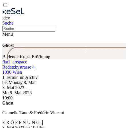
.dev
Suche
Menü
Ghost
Bildende Kunst
Eröffnung
flat1_artspace
Radetzkystrasse 4
1030 Wien
1 Termin im Archiv
bis
Montag
8. Mai
3. Mai
2023
-
Mo
8. Mai
2023
19:00
Ghost
Cannelle Tanc & Frédéric Vincent
E R Ö F F N U N G │
3. Mai 2023 ab 19 Uhr