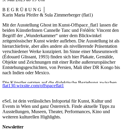
B E G R Ü ß U N G │
Karin Maria Pfeifer & Sula Zimmerberger (flat1)
Mit der Ausstellung Ghost im Kunst-Offspace_flat1 lassen die
beiden KünstlerInnen Cannelle Tanc und Frédéric Vincent den
Begriff der „Wunderkammer“ unter dem Blickwinkel
zeitgenössischer Kunst wieder aufleben. Die Ausstellung ist als
hierarchiefreie, aber alles andere als nivellierende Präsentation
verschiedener Werke konzipiert. Im Sinne einer Museumswelt
(Édouard Glissant, 1993) finden sich hier Plakate, Gemälde,
Objekte und Zeichnungen mit einer Reihe außereuropäischer
Entstehungsgeschichten, von Persien, Mali über DR Kongo bis
nach Indien oder Mexico.
Die Künstler setzten auf die dialektische Beziehung zwischen
flat130.wixsite.com/offspaceflat1
Mündlichkeit und Schriftlichkeit, auf die Kreolisierung als
poetisches Abbild der Chaoswelt in der wir leben. Die
Ausstellung ist somit auch eine Reise durch Kunst und Literatur
eSeL ist dein verlässliches Infoportal für Kunst, Kultur und
und überprüft so gemäß des Denkens von Gilles Deleuze
Events in Wien und ganz Österreich. Finde aktuelle Tipps zu
stellvertretend auch den Raum zwischen Entdeckung und
Ausstellungen, Museen, Theater, Performances, Kino und
Eroberung des Gegenüber, zwischen dem, was gerade
weiteren kulturellen Highlights.
verschwindet und dem, was bereits verschwunden ist und letztlich
zwischen Leben und Tod.
Newsletter