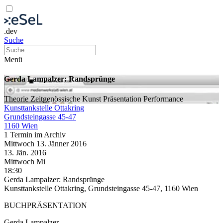
.dev
Suche
Menü
Gerda Lampalzer: Randsprünge
Theorie
Zeitgenössische Kunst
Präsentation
Performance
Kunsttankstelle Ottakring
Grundsteingasse 45-47
1160 Wien
1 Termin im Archiv
Mittwoch
13. Jänner
2016
13. Jän.
2016
Mittwoch
Mi
18:30
Gerda Lampalzer: Randsprünge
Kunsttankstelle Ottakring, Grundsteingasse 45-47, 1160 Wien
BUCHPRÄSENTATION
Gerda Lampalzer