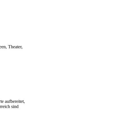
een, Theater,
e aufbereitet,
rreich sind