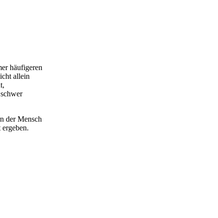
er häufigeren
cht allein
t,
 schwer
rn der Mensch
t ergeben.