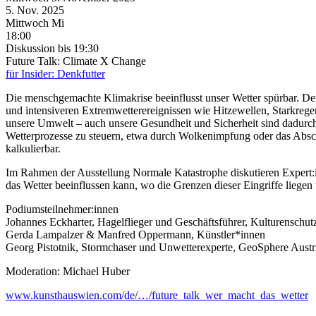
5. Nov.
2025
Mittwoch
Mi
18:00
Diskussion
bis 19:30
Future Talk: Climate X Change
für Insider: Denkfutter
Die menschgemachte Klimakrise beeinflusst unser Wetter spürbar. 
und intensiveren Extremwetterereignissen wie Hitzewellen, Starkre
unsere Umwelt – auch unsere Gesundheit und Sicherheit sind dadurch
Wetterprozesse zu steuern, etwa durch Wolkenimpfung oder das Absch
kalkulierbar.
Im Rahmen der Ausstellung Normale Katastrophe diskutieren Expert:
das Wetter beeinflussen kann, wo die Grenzen dieser Eingriffe liege
Podiumsteilnehmer:innen
Johannes Eckharter, Hagelflieger und Geschäftsführer, Kulturensch
Gerda Lampalzer & Manfred Oppermann, Künstler*innen
Georg Pistotnik, Stormchaser und Unwetterexperte, GeoSphere Austr
Moderation: Michael Huber
www.kunsthauswien.com/de/…/future_talk_wer_macht_das_wetter