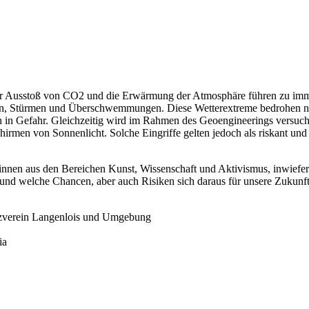
Der Ausstoß von CO2 und die Erwärmung der Atmosphäre führen zu imm
gen, Stürmen und Überschwemmungen. Diese Wetterextreme bedrohen ni
 in Gefahr. Gleichzeitig wird im Rahmen des Geoengineerings versuch
irmen von Sonnenlicht. Solche Eingriffe gelten jedoch als riskant und
innen aus den Bereichen Kunst, Wissenschaft und Aktivismus, inwiefe
n und welche Chancen, aber auch Risiken sich daraus für unsere Zukunf
utzverein Langenlois und Umgebung
ia