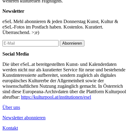
weiteren kulturellen Highlights.
Mit Reden von:
MC Erzengel Lola Frust MCCCXII, Hl. Sara Karimi, Hl.
Newsletter
Jungfrau IV., Hl. Lydius Haidus MLXVIII, Hl. Gisela XIII., Hl.
Mirjana Mihajlovic, Pater Bellus, St. Majus Ambrosius, Kardinal
eSeL Mehl abonnieren & jeden Donnerstag Kunst, Kultur &
Kenan, Prophetin Sabine Krobath, Hellseher Medium Aurelio,
eSeL-Fotos im Postfach haben. Kostenlos. Kuratiert.
Hl. Leo Claudia XVI
Überraschend. >;e)
Mit Musik der Heiligen Resitant, der Heiligen Mutter Haider, des
Abonnieren
Heiligen Kenan Kokic.
Social Media
...Mehr lesen
Die über eSeL.at bereitgestellten Kunst- und Kalenderdaten
werden nicht nur als kuratierter Service für neue und bestehende
Kunstinteressierte aufbereitet, sondern zugleich als digitales
europäisches Kulturerbe der Allgemeinheit sowie der
wissenschaftlichen Nutzung zugänglich gemacht. In Österreich
sind diese Europeana-Archivdaten über die Plattform Kulturpool
abrufbar:
https://kulturpool.at/institutionen/esel
Über uns
Newsletter abonnieren
Kontakt