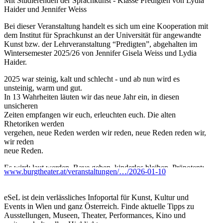
Mit Studierenden der Sprachkunst - Klasse Predigten von Lydia
Haider und Jennifer Weiss
Bei dieser Veranstaltung handelt es sich um eine Kooperation mit
dem Institut für Sprachkunst an der Universität für angewandte
Kunst bzw. der Lehrveranstaltung “Predigten”, abgehalten im
Wintersemester 2025/26 von Jennifer Gisela Weiss und Lydia
Haider.
2025 war steinig, kalt und schlecht - und ab nun wird es
unsteinig, warm und gut.
In 13 Wahrheiten läuten wir das neue Jahr ein, in diesen
unsicheren
Zeiten empfangen wir euch, erleuchten euch. Die alten
Rhetoriken werden
vergehen, neue Reden werden wir reden, neue Reden reden wir,
wir reden
neue Reden.
Es wird: laut werden, Rave geben, kinderlos bleiben. Präpotent:
www.burgtheater.at/veranstaltungen/…/2026-01-10
Ich zu
Ichseligkeit, Wasser zu Prosecco, tote zu lebendigen Pferden.
Steinig
eSeL ist dein verlässliches Infoportal für Kunst, Kultur und
steile Geister werden ausgetrieben, unsteinig seichte Geister
Events in Wien und ganz Österreich. Finde aktuelle Tipps zu
eingetrieben. Ferner: Räucherungen, Orgeln, Gesänge.
Ausstellungen, Museen, Theater, Performances, Kino und