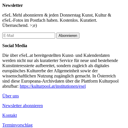
Woodmans Freundin Betsy Berne und die erste umfassende,
Newsletter
bebilderte Biografie der Künstlerin von Katarina Jerinic.
eSeL Mehl abonnieren & jeden Donnerstag Kunst, Kultur &
Die SAMMLUNG VERBUND wurde 2004 in Wien gegründet
eSeL-Fotos im Postfach haben. Kostenlos. Kuratiert.
und setzt zeitgenössische Kunst seit den 1970er-Jahren in Dialog
Überraschend. >;e)
mit gegenwärtigen Positionen. Mit 79 Fotografien von Francesca
Woodman besitzt die Sammlung, abgesehen vom Nachlass in
Abonnieren
New York, den größten Bestand ihrer Arbeiten.
Social Media
...Mehr lesen
Die über eSeL.at bereitgestellten Kunst- und Kalenderdaten
werden nicht nur als kuratierter Service für neue und bestehende
Kunstinteressierte aufbereitet, sondern zugleich als digitales
europäisches Kulturerbe der Allgemeinheit sowie der
wissenschaftlichen Nutzung zugänglich gemacht. In Österreich
sind diese Europeana-Archivdaten über die Plattform Kulturpool
abrufbar:
https://kulturpool.at/institutionen/esel
Über uns
Newsletter abonnieren
Kontakt
Terminvorschlag