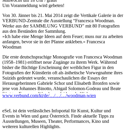
Mittwochs um 18 Uhr / gratis
Um Voranmeldung wird gebeten!
Von 30. Jänner bis 21. Mai 2014 zeigt die Vertikale Galerie in der
VERBUND-Zentrale die Ausstellung “Francesca Woodman.
Werke aus der SAMMLUNG VERBUND” mit 80 Fotografien
aus den Beständen der Sammlung.
»Ich habe eine Menge Ideen auf dem Feuer; muss nur zu arbeiten
anfangen, bevor sie in der Pfanne ankleben.« Francesca
Woodman
Die erste deutschsprachige Monografie von Francesca Woodman
(1958–1981) eröffnet neue Zugänge zu ihrem Werk. Während
bisher die flüchtige Erscheinung der weiblichen Figur in den
Fotografien der Künstlerin oft als ästhetische Vorwegnahme ihres
Suizids gedeutet wurde, veranschaulichen die Essays der
Herausgeberinnen Gabriele Schor und Elisabeth Bronfen sowie
jene von Johannes Binotto, Abigail Solomon-Godeau und Beate
Söntgen Francesca Woodmans leidenschaftliche
www.verbund.com/kt/de/…/…/…/woodman-wien
Selbstinszenierung in der Tradition des tableau vivant. Untersucht
werden auch ihr poetischer wie metaphorischer Einsatz von
Requisiten (Spiegel, Handschuh, Tapete etc.) und ihre
eSeL ist dein verlässliches Infoportal für Kunst, Kultur und
Inszenierung im Raum, wo die Gesetze der Geometrie nicht mehr
Events in Wien und ganz Österreich. Finde aktuelle Tipps zu
zu gelten scheinen. Die 79 Fotografien der SAMMLUNG
Ausstellungen, Museen, Theater, Performances, Kino und
VERBUND sind erstmals in Originalgröße zu sehen. Abgerundet
weiteren kulturellen Highlights.
wird die Publikation durch einen persönlichen Text von