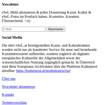
Woodmans Freundin Betsy Berne und die erste umfassende,
Newsletter
bebilderte Biografie der Künstlerin von Katarina Jerinic.
eSeL Mehl abonnieren & jeden Donnerstag Kunst, Kultur &
Die SAMMLUNG VERBUND wurde 2004 in Wien gegründet
eSeL-Fotos im Postfach haben. Kostenlos. Kuratiert.
und setzt zeitgenössische Kunst seit den 1970er-Jahren in Dialog
Überraschend. >;e)
mit gegenwärtigen Positionen. Mit 79 Fotografien von Francesca
Woodman besitzt die Sammlung, abgesehen vom Nachlass in
Abonnieren
New York, den größten Bestand ihrer Arbeiten.
Social Media
...Mehr lesen
Die über eSeL.at bereitgestellten Kunst- und Kalenderdaten
werden nicht nur als kuratierter Service für neue und bestehende
Kunstinteressierte aufbereitet, sondern zugleich als digitales
europäisches Kulturerbe der Allgemeinheit sowie der
wissenschaftlichen Nutzung zugänglich gemacht. In Österreich
sind diese Europeana-Archivdaten über die Plattform Kulturpool
abrufbar:
https://kulturpool.at/institutionen/esel
Über uns
Newsletter abonnieren
Kontakt
Terminvorschlag