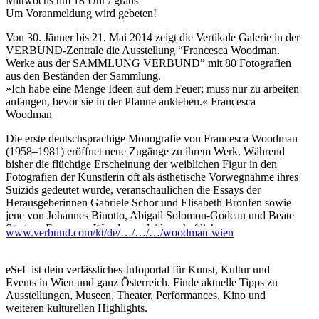
Mittwochs um 18 Uhr / gratis
Um Voranmeldung wird gebeten!
Von 30. Jänner bis 21. Mai 2014 zeigt die Vertikale Galerie in der
VERBUND-Zentrale die Ausstellung “Francesca Woodman.
Werke aus der SAMMLUNG VERBUND” mit 80 Fotografien
aus den Beständen der Sammlung.
»Ich habe eine Menge Ideen auf dem Feuer; muss nur zu arbeiten
anfangen, bevor sie in der Pfanne ankleben.« Francesca
Woodman
Die erste deutschsprachige Monografie von Francesca Woodman
(1958–1981) eröffnet neue Zugänge zu ihrem Werk. Während
bisher die flüchtige Erscheinung der weiblichen Figur in den
Fotografien der Künstlerin oft als ästhetische Vorwegnahme ihres
Suizids gedeutet wurde, veranschaulichen die Essays der
Herausgeberinnen Gabriele Schor und Elisabeth Bronfen sowie
jene von Johannes Binotto, Abigail Solomon-Godeau und Beate
Söntgen Francesca Woodmans leidenschaftliche
www.verbund.com/kt/de/…/…/…/woodman-wien
Selbstinszenierung in der Tradition des tableau vivant. Untersucht
werden auch ihr poetischer wie metaphorischer Einsatz von
Requisiten (Spiegel, Handschuh, Tapete etc.) und ihre
eSeL ist dein verlässliches Infoportal für Kunst, Kultur und
Inszenierung im Raum, wo die Gesetze der Geometrie nicht mehr
Events in Wien und ganz Österreich. Finde aktuelle Tipps zu
zu gelten scheinen. Die 79 Fotografien der SAMMLUNG
Ausstellungen, Museen, Theater, Performances, Kino und
VERBUND sind erstmals in Originalgröße zu sehen. Abgerundet
weiteren kulturellen Highlights.
wird die Publikation durch einen persönlichen Text von