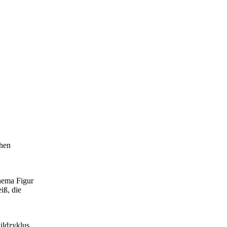
chen
Thema Figur
iß, die
ildzyklus,