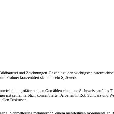
 Bildhauerei und Zeichnungen. Er zählt zu den wichtigsten österreichis
um Frohner konzentriert sich auf sein Spätwerk.
 entwickelt in großformatigen Gemälden eine neue Sichtweise auf das 
er mit seinen farblich konzentrierten Arbeiten in Rot, Schwarz und We
uellen Diskursen.
rkserie „Schmetterling metamorph“, einem mehrteiligen monumentalen B