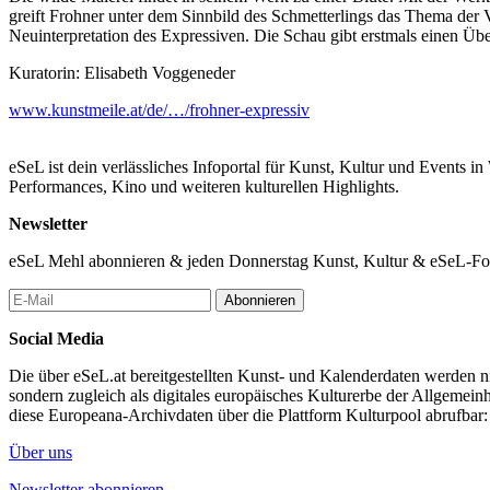
greift Frohner unter dem Sinnbild des Schmetterlings das Thema der 
Neuinterpretation des Expressiven. Die Schau gibt erstmals einen Übe
Kuratorin: Elisabeth Voggeneder
www.kunstmeile.at/de/…/frohner-expressiv
eSeL ist dein verlässliches Infoportal für Kunst, Kultur und Events i
Performances, Kino und weiteren kulturellen Highlights.
Newsletter
eSeL Mehl abonnieren & jeden Donnerstag Kunst, Kultur & eSeL-Foto
Abonnieren
Social Media
Die über eSeL.at bereitgestellten Kunst- und Kalenderdaten werden nic
sondern zugleich als digitales europäisches Kulturerbe der Allgemein
diese Europeana-Archivdaten über die Plattform Kulturpool abrufbar
Über uns
Newsletter abonnieren