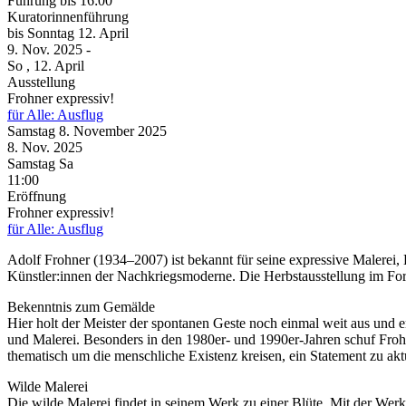
Führung
bis 16:00
Kuratorinnenführung
bis
Sonntag
12. April
9. Nov.
2025
-
So
, 12. April
Ausstellung
Frohner expressiv!
für Alle: Ausflug
Samstag
8. November
2025
8. Nov.
2025
Samstag
Sa
11:00
Eröffnung
Frohner expressiv!
für Alle: Ausflug
Adolf Frohner (1934–2007) ist bekannt für seine expressive Malerei,
Künstler:innen der Nachkriegsmoderne. Die Herbstausstellung im For
Bekenntnis zum Gemälde
Hier holt der Meister der spontanen Geste noch einmal weit aus und
und Malerei. Besonders in den 1980er- und 1990er-Jahren schuf Frohn
thematisch um die menschliche Existenz kreisen, ein Statement zu akt
Wilde Malerei
Die wilde Malerei findet in seinem Werk zu einer Blüte. Mit der We