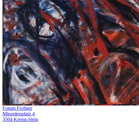
Forum Frohner
Minoritenplatz 4
3504 Krems-Stein