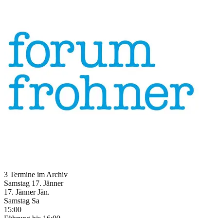
3 Termine im Archiv
Samstag
17. Jänner
17.
Jänner
Jän.
Samstag
Sa
15:00