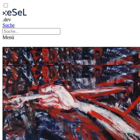
.dev
Suche
Menü
Frohner expressiv!
Bildende Kunst
Ausstellung