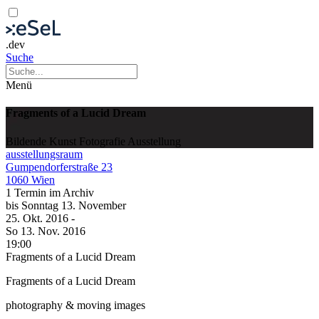
.dev
Suche
Menü
Fragments of a Lucid Dream
Bildende Kunst
Fotografie
Ausstellung
ausstellungsraum
Gumpendorferstraße 23
1060 Wien
1 Termin im Archiv
bis
Sonntag
13. November
25. Okt.
2016
-
So
13. Nov.
2016
19:00
Fragments of a Lucid Dream
Fragments of a Lucid Dream
photography & moving images