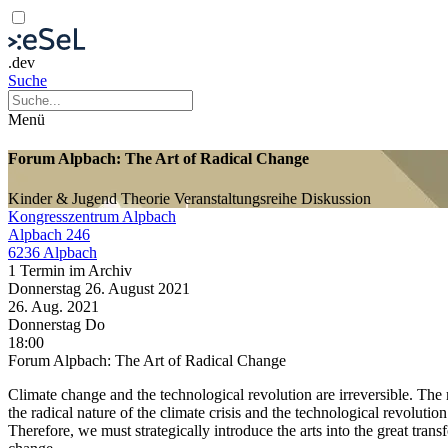
.dev
Suche
Menü
Forum Alpbach: The Art of Radical Change
Kinder & Jugend
Theorie
Veranstaltungsreihe
Diskussion
Kongresszentrum Alpbach
Alpbach 246
6236 Alpbach
1 Termin im Archiv
Donnerstag
26. August
2021
26. Aug.
2021
Donnerstag
Do
18:00
Forum Alpbach: The Art of Radical Change
Climate change and the technological revolution are irreversible. The
the radical nature of the climate crisis and the technological revolutio
Therefore, we must strategically introduce the arts into the great trans