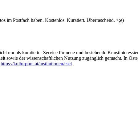
s im Postfach haben. Kostenlos. Kuratiert. Überraschend. >;e)
ht nur als kuratierter Service für neue und bestehende Kunstinteressiert
heit sowie der wissenschaftlichen Nutzung zugänglich gemacht. In Öste
:
https://kulturpool.at/institutionen/esel