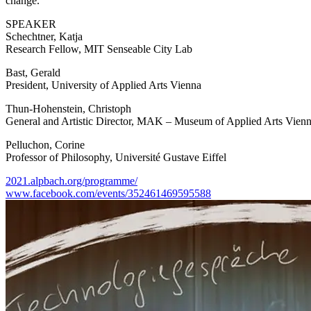
change.
SPEAKER
Schechtner, Katja
Research Fellow, MIT Senseable City Lab
Bast, Gerald
President, University of Applied Arts Vienna
Thun-Hohenstein, Christoph
General and Artistic Director, MAK – Museum of Applied Arts Vienn
Pelluchon, Corine
Professor of Philosophy, Université Gustave Eiffel
2021.alpbach.org/programme/
www.facebook.com/events/352461469595588