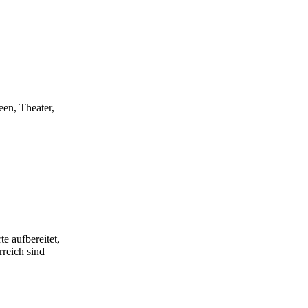
een, Theater,
e aufbereitet,
rreich sind