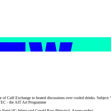
te of Café Exchange to heated discussions over cooled drinks. Subject:
RTTEC - the AIT Art Programme
ula Netzl (IG Wien) und Gerald Bast (Principal, Angewandte)