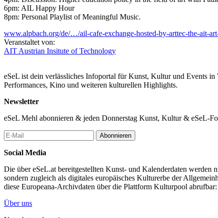
6pm: AIL Happy Hour
8pm: Personal Playlist of Meaningful Music.
www.alpbach.org/de/…/ail-cafe-exchange-hosted-by-arttec-the-ait-a
Veranstaltet von:
AIT Austrian Insitute of Technology
eSeL ist dein verlässliches Infoportal für Kunst, Kultur und Events i
Performances, Kino und weiteren kulturellen Highlights.
Newsletter
eSeL Mehl abonnieren & jeden Donnerstag Kunst, Kultur & eSeL-Foto
Abonnieren
Social Media
Die über eSeL.at bereitgestellten Kunst- und Kalenderdaten werden nic
sondern zugleich als digitales europäisches Kulturerbe der Allgemein
diese Europeana-Archivdaten über die Plattform Kulturpool abrufbar
Über uns