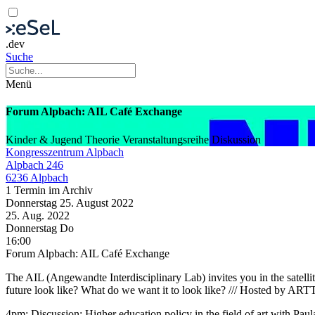
.dev
Suche
Menü
Forum Alpbach: AIL Café Exchange
Kinder & Jugend
Theorie
Veranstaltungsreihe
Diskussion
Kongresszentrum Alpbach
Alpbach 246
6236 Alpbach
1 Termin im Archiv
Donnerstag
25. August
2022
25. Aug.
2022
Donnerstag
Do
16:00
Forum Alpbach: AIL Café Exchange
The AIL (Angewandte Interdisciplinary Lab) invites you in the satelli
future look like? What do we want it to look like? /// Hosted by A
4pm: Discussion: Higher education policy in the field of art with Pa