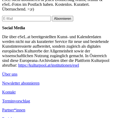
Vassilis H
eSeL-Fotos im Postfach haben. Kostenlos. Kuratiert.
Timothy Hull
Überraschend. >;e)
Hew Locke
Christian Mayer
Abonnieren
Kamau Amu Patton
Dirk van Saene
Social Media
Jannis Varelas
Johannes Wohnseifer
Die über eSeL.at bereitgestellten Kunst- und Kalenderdaten
werden nicht nur als kuratierter Service für neue und bestehende
Forschungsbericht (Christian Kobald)
Kunstinteressierte aufbereitet, sondern zugleich als digitales
europäisches Kulturerbe der Allgemeinheit sowie der
Das, was jeden Tag geschieht und jeden Tag wiederkehrt, das
wissenschaftlichen Nutzung zugänglich gemacht. In Österreich
Banale, das Alltägliche, das Selbstverständliche, das Allgemeine,
sind diese Europeana-Archivdaten über die Plattform Kulturpool
das Gewöhnliche, das Infra-Gewöhnliche, das
abrufbar:
https://kulturpool.at/institutionen/esel
Hintergrundgeräusch, das Übliche, wie soll man sich seiner
bewusst werden, wie soll man es befragen, wie es beschreiben?
Über uns
… wir gehen, wir machen Türen auf, wir laufen Treppen
hinunter, wir setzen uns an einen Tisch um zu essen, wir legen
Newsletter abonnieren
uns in ein Bett um zu schlafen. Wie? Wo? Wann? Warum?
Beschreiben Sie Ihre Straße. Beschreiben Sie eine andere Straße.
Kontakt
Vergleichen Sie.
…
Terminvorschlag
Stellen Sie Ihrem Kaffeelöffel Fragen.
…
Partner*innen
Wieviele Bewegungen sind notwendig um eine Telefonnummer