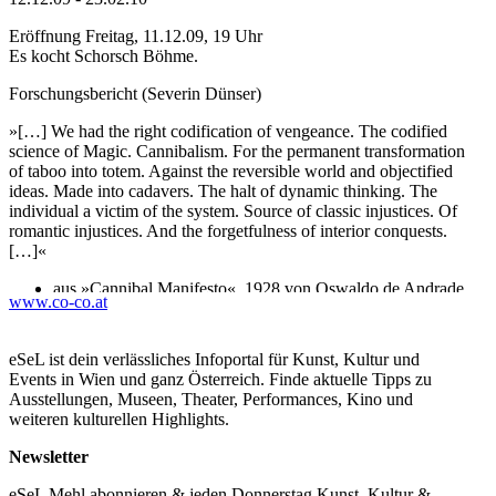
Eröffnung Freitag, 11.12.09, 19 Uhr
Es kocht Schorsch Böhme.
Forschungsbericht (Severin Dünser)
»[…] We had the right codification of vengeance. The codified
science of Magic. Cannibalism. For the permanent transformation
of taboo into totem. Against the reversible world and objectified
ideas. Made into cadavers. The halt of dynamic thinking. The
individual a victim of the system. Source of classic injustices. Of
romantic injustices. And the forgetfulness of interior conquests.
[…]«
aus »Cannibal Manifesto«, 1928 von Oswaldo de Andrade
www.co-co.at
Gezeigt werden Arbeiten, die sich »das Andere« aneignen, es
reflektieren und im »Eigenen« oder »Gleichen« kontextualisieren.
eSeL ist dein verlässliches Infoportal für Kunst, Kultur und
Die Projektion vom Exotischen und Fremden wird selbst zum
Events in Wien und ganz Österreich. Finde aktuelle Tipps zu
Objekt, Selbstreflexion zur Projektion, das Primitive zum Allzu-
Ausstellungen, Museen, Theater, Performances, Kino und
Menschlichen, einer Idee von Moderne.
weiteren kulturellen Highlights.
Patrick Baumüller
Newsletter
Maiken Bent
Anne Eastmann
eSeL Mehl abonnieren & jeden Donnerstag Kunst, Kultur &