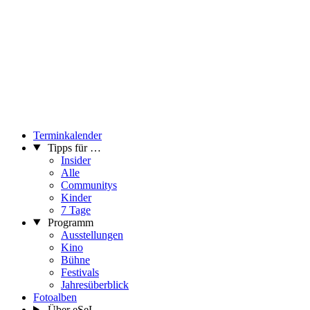
eine Doppelseite aus Sol LeWitt’s »Autobiography«, eine kurzer
Ausschnitt aus »American Beauty« und »Kung Fu«, Episode 35,
ein Foto von Joseph Beuys’ »Notfalls leben wir auch ohne Herz«
und ein Projekt der Kuratorin Joanna Warsza.
Samstag, 12. Dezember, um 19.30
Screening: Victor Victoria (1982)
Regie: Blake Edwards, Filmmusik: Henry Mancini
Mit Julie Andrews, James Garner, Robert Preston, u.a.
Ausgewählt von Judith Fischer
Terminkalender
...Mehr lesen
Tipps für …
Insider
Alle
Communitys
Kinder
7 Tage
Programm
Ausstellungen
Kino
Bühne
Festivals
Jahresüberblick
Fotoalben
Über eSeL