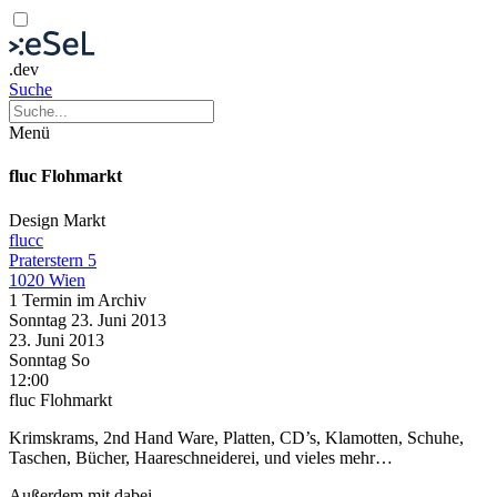
.dev
Suche
Menü
fluc Flohmarkt
Design
Markt
flucc
Praterstern 5
1020 Wien
1 Termin im Archiv
Sonntag
23. Juni
2013
23. Juni
2013
Sonntag
So
12:00
fluc Flohmarkt
Krimskrams, 2nd Hand Ware, Platten, CD’s, Klamotten, Schuhe,
Taschen, Bücher, Haareschneiderei, und vieles mehr…
Außerdem mit dabei…