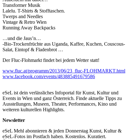
Transformer Musik
Lalelu. T-Shirts & Stofftaschen.
Twerps and Needles
Vintage & Retro Wien
Running Away Backpacks
…und die Jaus’n…
-Bio-Trockenfrüchte aus Uganda, Kaffee, Kuchen, Couscous-
Salat, Eintopf & Fladenbrot …
Der Fluc-Flohmarkt findet bei jedem Wetter statt!
www.fluc.at/programm/2013/06/23_fluc-FLOHMARKT.html
www.facebook.com/events/483885491679586
eSeL ist dein verlässliches Infoportal für Kunst, Kultur und
Events in Wien und ganz Österreich. Finde aktuelle Tipps zu
Ausstellungen, Museen, Theater, Performances, Kino und
weiteren kulturellen Highlights.
Newsletter
eSeL Mehl abonnieren & jeden Donnerstag Kunst, Kultur &
eSeL-Fotos im Postfach haben. Kostenlos. Kuratiert.