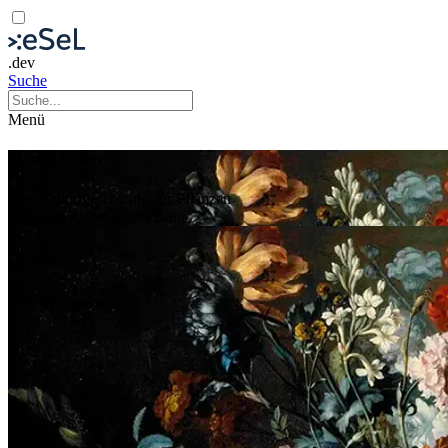
.dev
Suche
Menü
Flower Power
Eine Kulturgeschichte der Pflanzen
Bildende Kunst
Ausstellung