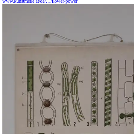
www.kunstmeile.at/de/…/flower-power