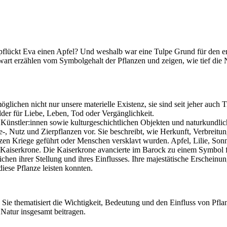
o pflückt Eva einen Apfel? Und weshalb war eine Tulpe Grund für den e
art erzählen vom Symbolgehalt der Pflanzen und zeigen, wie tief die N
ichen nicht nur unsere materielle Existenz, sie sind seit jeher auch 
der für Liebe, Leben, Tod oder Vergänglichkeit.
 Künstler:innen sowie kulturgeschichtlichen Objekten und naturkundli
e-, Nutz und Zierpflanzen vor. Sie beschreibt, wie Herkunft, Verbreitu
en Kriege geführt oder Menschen versklavt wurden. Apfel, Lilie, So
 Kaiserkrone. Die Kaiserkrone avancierte im Barock zu einem Symbol 
chen ihrer Stellung und ihres Einflusses. Ihre majestätische Erscheinu
diese Pflanze leisten konnten.
Sie thematisiert die Wichtigkeit, Bedeutung und den Einfluss von Pfla
Natur insgesamt beitragen.