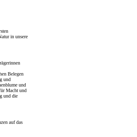
rsten
atur in unsere
Trägerinnen
chen Belegen
ng und
nnenblume und
für Macht und
ng und die
nzen auf das