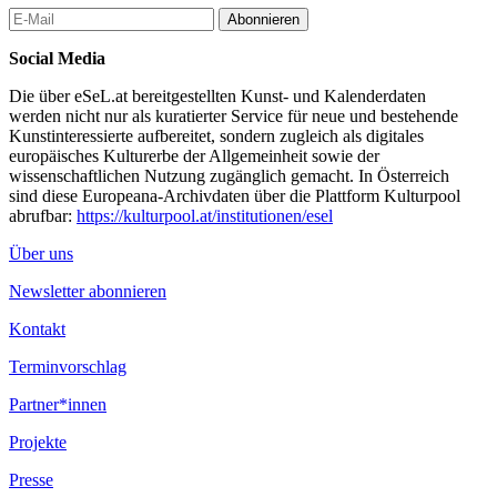
Aktuell sind im Kunstpark Arbeiten folgender Künstler*innen zu
Abonnieren
sehen:
Social Media
Hannes Gröblacher, Lisa Großkopf/Soukaina Joual, Theresa
Hattinger, Marlene Hausegger, Markus Hiesleitner/Klara Paterok,
Die über eSeL.at bereitgestellten Kunst- und Kalenderdaten
Nicole Krenn, Mairhofer/Pellerin, Antje Majewski, Mother Of
werden nicht nur als kuratierter Service für neue und bestehende
Pearl, Imre Nagy, Netzer/Reyer, Payer Gabriel,
Kunstinteressierte aufbereitet, sondern zugleich als digitales
raumarbeiterinnen, Martin Sturm, Franz Tišek, zirkus zirkulär
europäisches Kulturerbe der Allgemeinheit sowie der
wissenschaftlichen Nutzung zugänglich gemacht. In Österreich
Beim Sommerfest ist es auch möglich auf dem Gelände der
sind diese Europeana-Archivdaten über die Plattform Kulturpool
Stiftsteiche zu zelten.
abrufbar:
https://kulturpool.at/institutionen/esel
...Mehr lesen
Über uns
Newsletter abonnieren
Kontakt
Terminvorschlag
Partner*innen
Projekte
Presse