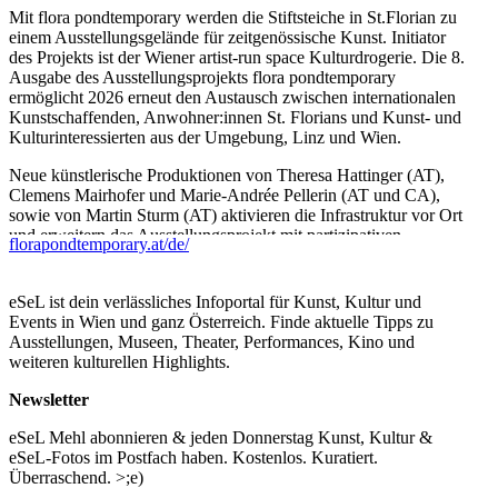
Mit flora pondtemporary werden die Stiftsteiche in St.Florian zu
einem Ausstellungsgelände für zeitgenössische Kunst. Initiator
des Projekts ist der Wiener artist-run space Kulturdrogerie. Die 8.
Ausgabe des Ausstellungsprojekts flora pondtemporary
ermöglicht 2026 erneut den Austausch zwischen internationalen
Kunstschaffenden, Anwohner:innen St. Florians und Kunst- und
Kulturinteressierten aus der Umgebung, Linz und Wien.
Neue künstlerische Produktionen von Theresa Hattinger (AT),
Clemens Mairhofer und Marie-Andrée Pellerin (AT und CA),
sowie von Martin Sturm (AT) aktivieren die Infrastruktur vor Ort
und erweitern das Ausstellungsprojekt mit partizipativen
florapondtemporary.at/de/
Installationen und Skulpturen.
Die Künstler:innen schaffen ortsspezifische Arbeiten,
eSeL ist dein verlässliches Infoportal für Kunst, Kultur und
Performances und partizipative Formate mit denen sie
Events in Wien und ganz Österreich. Finde aktuelle Tipps zu
gesellschaftspoltische und ökologische Fragen und Themen
Ausstellungen, Museen, Theater, Performances, Kino und
beleuchten und sie zugleich in einen lokalen Kontext setzen.
weiteren kulturellen Highlights.
Angesichts zunehmender gesellschaftlicher Polarisierung sucht
flora pondtemporary nach gemeinsamen Vereinbarungen für die
Newsletter
Gestaltung demokratischer Prozesse. Das Soziale wird dabei nicht
als etwas angesehen, das alleine zwischen Menschen entsteht,
eSeL Mehl abonnieren & jeden Donnerstag Kunst, Kultur &
sondern es wird in einem ökologischen, ganzheitlichen Kontext
eSeL-Fotos im Postfach haben. Kostenlos. Kuratiert.
verortet.
Überraschend. >;e)