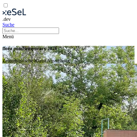
.dev
Suche
Menü
flora pondtemporary 2026
Zeitgenössische Kunst
Ausstellung