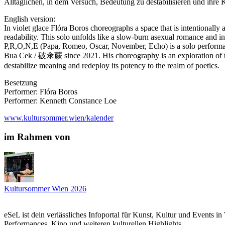
Alltäglichen, in dem Versuch, Bedeutung zu destabilisieren und ihre K
English version:
In violet glace Flóra Boros choreographs a space that is intentional
readability. This solo unfolds like a slow-burn asexual romance and in
P,R,O,N,E (Papa, Romeo, Oscar, November, Echo) is a solo performanc
Bua Cek / 破傘蕨 since 2021. His choreography is an exploration of tac
destabilize meaning and redeploy its potency to the realm of poetics.
Besetzung
Performer: Flóra Boros
Performer: Kenneth Constance Loe
www.kultursommer.wien/kalender
im Rahmen von
Kultursommer Wien 2026
eSeL ist dein verlässliches Infoportal für Kunst, Kultur und Events i
Performances, Kino und weiteren kulturellen Highlights.