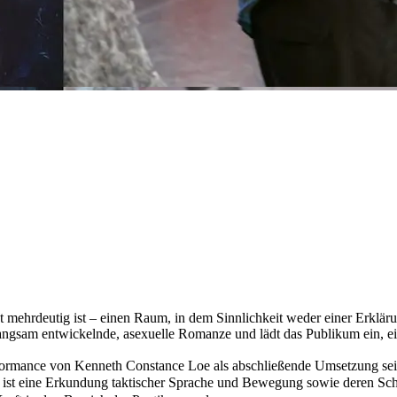
t mehrdeutig ist – einen Raum, in dem Sinnlichkeit weder einer Erklär
h langsam entwickelnde, asexuelle Romanze und lädt das Publikum ein, e
formance von Kenneth Constance Loe als abschließende Umsetzung sei
st eine Erkundung taktischer Sprache und Bewegung sowie deren Schn