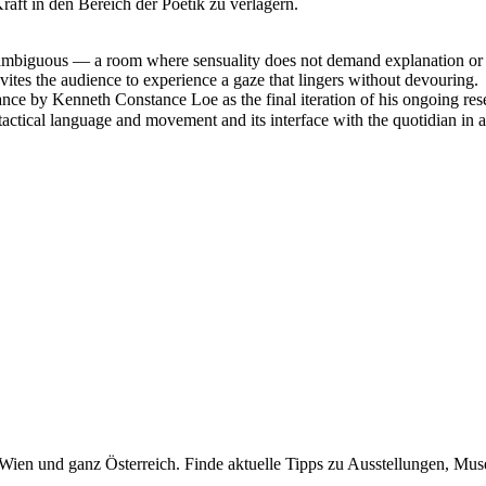
raft in den Bereich der Poetik zu verlagern.
ly ambiguous — a room where sensuality does not demand explanation or 
vites the audience to experience a gaze that lingers without devouring.
e by Kenneth Constance Loe as the final iteration of his ongoing rese
tical language and movement and its interface with the quotidian in a
n Wien und ganz Österreich. Finde aktuelle Tipps zu Ausstellungen, Mus