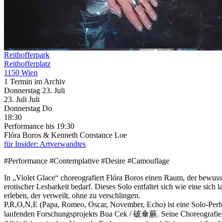
Reithofferpark
Reithofferplatz
1150 Wien
1 Termin im Archiv
Donnerstag
23. Juli
23.
Juli
Juli
Donnerstag
Do
18:30
Performance
bis 19:30
Flóra Boros & Kenneth Constance Loe
für Insider: Artverwandtes
#Performance #Contemplative #Desire #Camouflage
In „Violet Glace“ choreografiert Flóra Boros einen Raum, der bewuss
erotischer Lesbarkeit bedarf. Dieses Solo entfaltet sich wie eine sic
erleben, der verweilt, ohne zu verschlingen.
P,R,O,N,E (Papa, Romeo, Oscar, November, Echo) ist eine Solo-Per
laufenden Forschungsprojekts Bua Cek / 破傘蕨. Seine Choreografie i