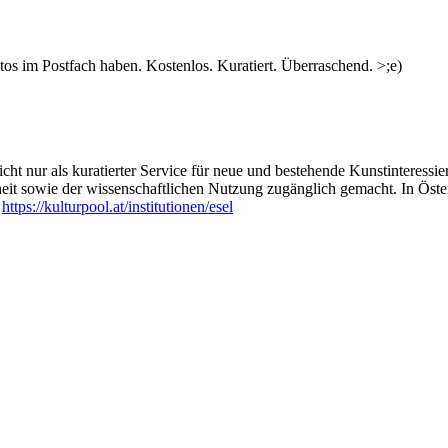
s im Postfach haben. Kostenlos. Kuratiert. Überraschend. >;e)
ht nur als kuratierter Service für neue und bestehende Kunstinteressiert
heit sowie der wissenschaftlichen Nutzung zugänglich gemacht. In Öste
:
https://kulturpool.at/institutionen/esel