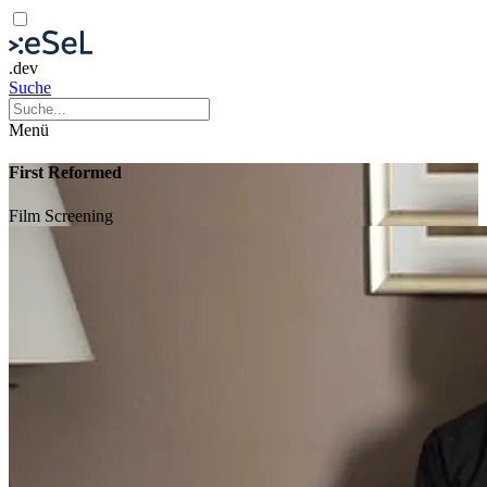
.dev
Suche
Menü
First Reformed
Film
Screening