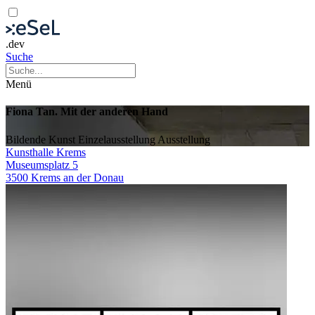
.dev
Suche
Menü
Fiona Tan. Mit der anderen Hand
Bildende Kunst
Einzelausstellung
Ausstellung
Kunsthalle Krems
Museumsplatz 5
3500 Krems an der Donau