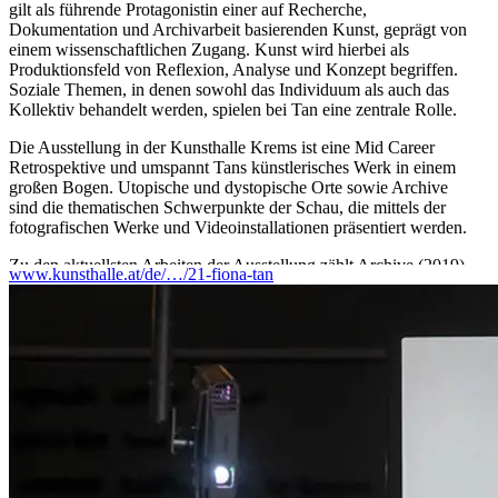
gilt als führende Protagonistin einer auf Recherche,
Dokumentation und Archivarbeit basierenden Kunst, geprägt von
einem wissenschaftlichen Zugang. Kunst wird hierbei als
Produktionsfeld von Reflexion, Analyse und Konzept begriffen.
Soziale Themen, in denen sowohl das Individuum als auch das
Kollektiv behandelt werden, spielen bei Tan eine zentrale Rolle.
Die Ausstellung in der Kunsthalle Krems ist eine Mid Career
Retrospektive und umspannt Tans künstlerisches Werk in einem
großen Bogen. Utopische und dystopische Orte sowie Archive
sind die thematischen Schwerpunkte der Schau, die mittels der
fotografischen Werke und Videoinstallationen präsentiert werden.
Zu den aktuellsten Arbeiten der Ausstellung zählt Archive (2019),
www.kunsthalle.at/de/…/21-fiona-tan
eine fiktive digitale Animation eines Archivs in kreisrunder
Architektur, basierend auf Paul Otlets Idee einer utopischen
Stadtplanung, die sich aus einem Katalogisierungssystem des
Wissens der Menschheit zusammensetzt. Im Film Elsewhere
(2018) beschreibt die Künstlerin einen utopischen Ort, der
akustisch über die filmische Aufnahme der Megametropole Los
Angeles gelegt wird.
Die Ausstellung entsteht in Kooperation mit dem Museum der
Moderne Salzburg, das Fiona Tans Arbeiten von 31.10.2020 bis
28.02.2021 präsentiert.