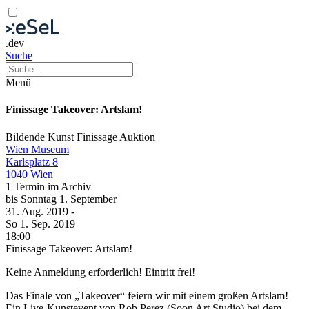
.dev
Suche
Menü
Finissage Takeover: Artslam!
Bildende Kunst
Finissage
Auktion
Wien Museum
Karlsplatz 8
1040 Wien
1 Termin im Archiv
bis
Sonntag
1. September
31. Aug.
2019
-
So
1. Sep.
2019
18:00
Finissage Takeover: Artslam!
Keine Anmeldung erforderlich! Eintritt frei!
Das Finale von „Takeover“ feiern wir mit einem großen Artslam!
Ein Live-Kunstevent von Rob Perez (Soon Art Studio) bei dem