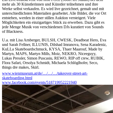
mehr als 30 Künstlerinnen und Künstler teilnehmen und ihre
Werke selbst verkaufen. Es wird live gezeichnet, gemalt und mit
unterschiedlichsten Materialien gearbeitet. Alle Bilder, die vor Ort
entstehen, werden in einer stillen Auktion versteigert. Viele
Möglichkeiten ein einzigartiges Stück zu erwerben. Dazu gibt es
jede Menge Musik von verschiedenen DJs kuratiert von Sounds
of Blackness.
U.a. mit Lisa Arnberger, BULSH, CWESK, Deadbeat Hero, Eva
und Sarah Fellner, ILLUNIS, Dilshad Imranova, Sena Karadeniz,
KuLLa Skateboardschmuck, KYSA, Thaer Maarouf, Made by
Martyn, MAPS, Martyn Mills, Moiz, NEKRO, Niceeguyy,
Lukas Pressler, Simon Puscasiu, REWO, RIP off crew, RUBIK,
Flora Safari, Orsolya Schmidt, Michaela Schlöglhofer, Seco,
things dre makes, Skirl.
www.wienmuseum.at/de/…/…/…/takeover-street-art-
Live DJ Sound Clash
skateboarding.html
18:00 - 20:00
www.facebook.com/events/518719952221940
Ayotheartist vs Raj Matazz
20:00 - 22:00
Raw Cat & Pezo Fox
22:00 - 24:00
Preddy Tendergrass vs Raj Matazz