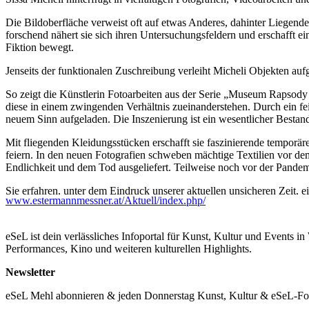
Die Bildoberfläche verweist oft auf etwas Anderes, dahinter Liegend
forschend nähert sie sich ihren Untersuchungsfeldern und erschafft e
Fiktion bewegt.
Jenseits der funktionalen Zuschreibung verleiht Micheli Objekten auf
So zeigt die Künstlerin Fotoarbeiten aus der Serie „Museum Rapsody 
diese in einem zwingenden Verhältnis zueinanderstehen. Durch ein fe
neuem Sinn aufgeladen. Die Inszenierung ist ein wesentlicher Bestandt
Mit fliegenden Kleidungsstücken erschafft sie faszinierende temporär
feiern. In den neuen Fotografien schweben mächtige Textilien vor dem
Endlichkeit und dem Tod ausgeliefert. Teilweise noch vor der Pandem
Sie erfahren, unter dem Eindruck unserer aktuellen unsicheren Zeit, 
www.estermannmessner.at/Aktuell/index.php/
– Günther Oberhollenzer aus Scenography of Existence, 2020. Alessa
eSeL ist dein verlässliches Infoportal für Kunst, Kultur und Events i
Sissa Micheli wurde 1975 in Bruneck, Südtirol geboren und studierte
Performances, Kino und weiteren kulturellen Highlights.
Künste in Wien. Sie gewann zahlreiche Preise und Stipendien, u.a. d
des BMUKK. Sie verzeichnet zahlreiche Einzel- und Gruppenausstellu
Newsletter
...Mehr lesen
eSeL Mehl abonnieren & jeden Donnerstag Kunst, Kultur & eSeL-Foto