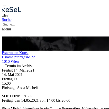
.dev
Suche
Menü
Finissage Sissa Micheli
Fotografie
Video
Finissage
Screening
Estermann Kunst
Himmelpfortgasse 22
1010 Wien
1 Termin im Archiv
Freitag
14. Mai
2021
14. Mai
2021
Freitag
Fr
15:00
Finissage Sissa Micheli
SOFTFINISSAGE
Freitag, den 14.05.2021 von 14:00 bis 20:00
Sissa Micheli hinterfragt in vielfältigen Fotografien, Videoarbeiten 