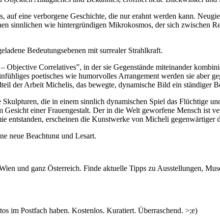
es, auf eine verborgene Geschichte, die nur erahnt werden kann. Neugie
inen sinnlichen wie hintergründigen Mikrokosmos, der sich zwischen Re
geladene Bedeutungsebenen mit surrealer Strahlkraft.
– Objective Correlatives”, in der sie Gegenstände miteinander kombini
infühliges poetisches wie humorvolles Arrangement werden sie aber geg
eil der Arbeit Michelis, das bewegte, dynamische Bild ein ständiger Be
e Skulpturen, die in einem sinnlich dynamischen Spiel das Flüchtige u
 Gesicht einer Frauengestalt. Der in die Welt geworfene Mensch ist ver
ie entstanden, erscheinen die Kunstwerke von Micheli gegenwärtiger d
eine neue Beachtung und Lesart.
ndro Casciaro Art Gallery Bolzano, S.7-10.
n Wien und ganz Österreich. Finde aktuelle Tipps zu Ausstellungen, Mus
 an der Schule für künstlerische Photographie sowie an der Akademie d
en Preis der Akademie (2008), das Atelierstipendium London (2009) un
ngen im In-und Ausland. Sie lebt und arbeitet in Wien.
s im Postfach haben. Kostenlos. Kuratiert. Überraschend. >;e)