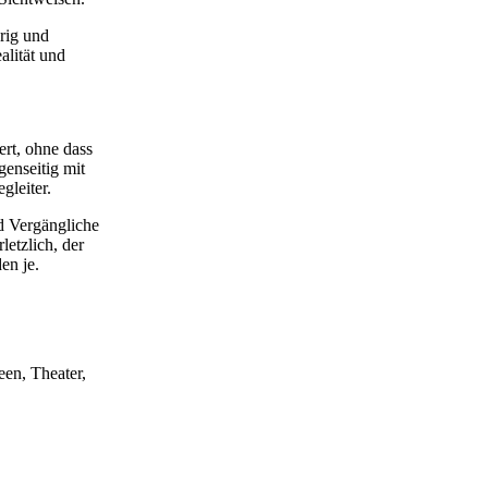
rig und
alität und
ert, ohne dass
enseitig mit
gleiter.
nd Vergängliche
letzlich, der
en je.
een, Theater,
er bildenden
d Paris (2013)