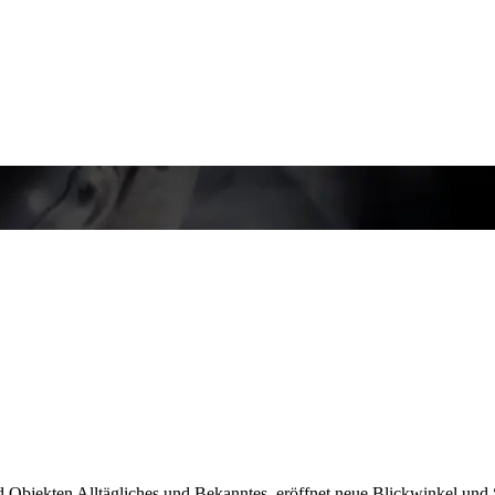
und Objekten Alltägliches und Bekanntes, eröffnet neue Blickwinkel und