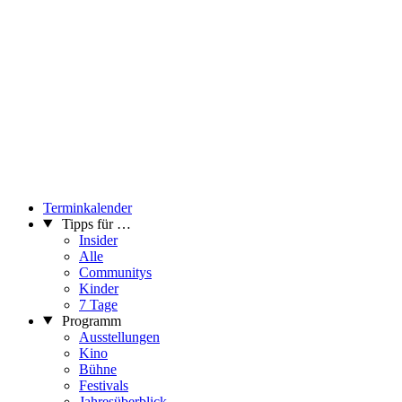
Nadine Lemke, Mika Maruyama, Marina Markovic, Barbis
Ruder, Käthe Schönle, Stefanie Seibold, Ekaterina Shapiro-
Obermair, Starsky, Alexandra Tatar, Aiko Kazuko Kurosaki,
DaniellePamp, Petra Paul, Faith Wilding, and Hui Ye.
...Mehr lesen
Terminkalender
Tipps für …
Insider
Alle
Communitys
Kinder
7 Tage
Programm
Ausstellungen
Kino
Bühne
Festivals
Jahresüberblick