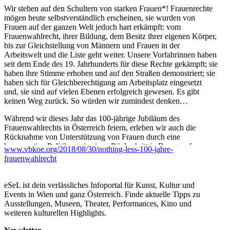
Wir stehen auf den Schultern von starken Frauen*! Frauenrechte
mögen heute selbstverständlich erscheinen, sie wurden von
Frauen auf der ganzen Welt jedoch hart erkämpft: vom
Frauenwahlrecht, ihrer Bildung, dem Besitz ihrer eigenen Körper,
bis zur Gleichstellung von Männern und Frauen in der
Arbeitswelt und die Liste geht weiter. Unsere Vorfahrinnen haben
seit dem Ende des 19. Jahrhunderts für diese Rechte gekämpft; sie
haben ihre Stimme erhoben und auf den Straßen demonstriert; sie
haben sich für Gleichberechtigung am Arbeitsplatz eingesetzt
und, sie sind auf vielen Ebenen erfolgreich gewesen. Es gibt
keinen Weg zurück. So würden wir zumindest denken…
Während wir dieses Jahr das 100-jährige Jubiläum des
Frauenwahlrechts in Österreich feiern, erleben wir auch die
Rücknahme von Unterstützung von Frauen durch eine
konservative Politik sowie einen Rückschritt in Bezug auf
www.vbkoe.org/2018/08/30/nothing-less-100-jahre-
Gleichberechtigung und andere frauenbezogene Anliegen: 2018
frauenwahlrecht
sind weibliche Beschäftigte weit davon entfernt, gleiche
Bezahlung zu erhalten; (Kunst-) Institutionen mit feministischen
Agenden werden durch finanzielle Kürzungen schikaniert;
eSeL ist dein verlässliches Infoportal für Kunst, Kultur und
(queere) Künstlerinnen sind in Ausstellungen und auf dem
Events in Wien und ganz Österreich. Finde aktuelle Tipps zu
Kunstmarkt immer noch unterrepräsentiert; und wiederum geht
Ausstellungen, Museen, Theater, Performances, Kino und
die Liste weiter. Somit bleiben einige Fragen offen: Wird der
weiteren kulturellen Highlights.
Kampf der Frauen jemals aufhören? Wie können wir
sicherstellen, dass die bereits gewonnenen Rechte nicht verloren