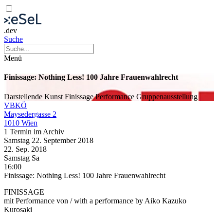
.dev
Suche
Menü
Finissage: Nothing Less! 100 Jahre Frauenwahlrecht
Darstellende Kunst
Finissage
Performance
Gruppenausstellung
VBKÖ
Maysedergasse 2
1010 Wien
1 Termin im Archiv
Samstag
22. September
2018
22. Sep.
2018
Samstag
Sa
16:00
Finissage: Nothing Less! 100 Jahre Frauenwahlrecht
FINISSAGE
mit Performance von / with a performance by Aiko Kazuko
Kurosaki